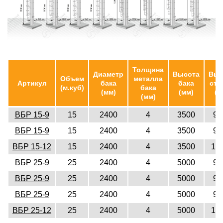
Толщина
Диаметр
Высота
Выс
Объем
металла
Артикул
бака
бака
ств
(м.куб)
бака
(мм)
(мм)
(м
(мм)
ВБР 15-9
15
2400
4
3500
90
ВБР 15-9
15
2400
4
3500
90
ВБР 15-12
15
2400
4
3500
12
ВБР 25-9
25
2400
4
5000
90
ВБР 25-9
25
2400
4
5000
90
ВБР 25-9
25
2400
4
5000
90
ВБР 25-12
25
2400
4
5000
12