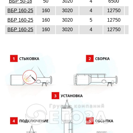
ВБР 50-18
50
3020
4
6500
1
ВБР 160-25
160
3020
4
12750
1
ВБР 160-25
160
3020
5
12750
1
ВБР 160-25
160
3020
4
12750
1