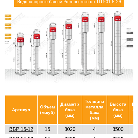
Водонапорные башни Рожновского по ТП 901-5-29
Толщина
Диаметр
Высота
Вы
Объем
металла
Артикул
бака
бака
ст
(м.куб)
бака
(мм)
(мм)
(
(мм)
ВБР 15-12
15
3020
4
3500
1