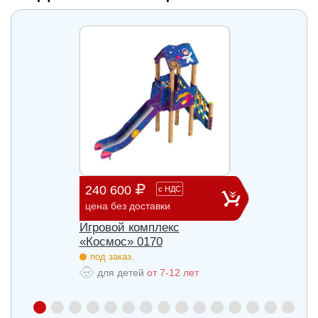
240 600
903 
с
НДС
цена без доставки
цена б
Игровой комплекс
Игров
«Космос» 0170
«Косм
под заказ.
под з
для детей
от 7-12 лет
для