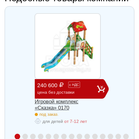
240 600
903 
с
НДС
цена без доставки
цена б
Игровой комплекс
Игров
«Сказка» 0170
«Сказ
под заказ.
под з
для детей
от 7-12 лет
для