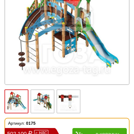
Артикул:
0175
502 100
с
НДС