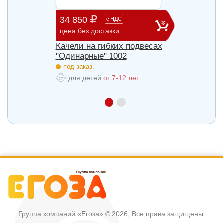
34 850
60 9
с
НДС
цена без доставки
цена б
весах
Качели на гибких подвесах
Качел
"Одинарные" 1002
"Двой
под заказ.
под з
для детей
от 7-12 лет
для
Группа компаний «Егоза»
© 2026, Все права защищены.