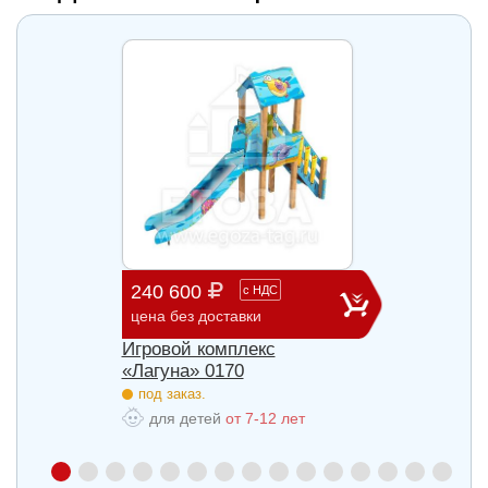
240 600
903 
с
НДС
цена без доставки
цена б
Игровой комплекс
Игров
«Лагуна» 0170
«Лагу
под заказ.
под з
для детей
от 7-12 лет
для