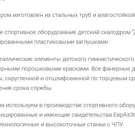
ром изготовлен из стальных труб и влагостойко
е спортивное оборудование детский скалодром 
ированными пластиковыми заглушками.
таллические элементы детского гимнастическог
рными порошковыми красками. Все фанерные де
, скругленной и отшлифованной по торцевым ср
ения срока службы.
абжения,
От всей души хочу поблагодарить
Добрый день) Ура! Наконец то у
компанию "Егоза" за их продукцию,
наших детишек появилась детс
за используем в производстве спортивного обор
аборе:
индивидуальный подход и
площадка. В нашей деревне все
ицированные и имеющие свидетельства ЕврАзЭС
башня
лояльность. На протяжении многих
дворов и 84 фактически
технологичные и высокоточные станки с ЧПУ.
 м3;
лет приобретаем детское спортивное
проживающих жителя, нет мага
езианских
и игровое оборудование. Довольны
почтового отделения, фапа, дет