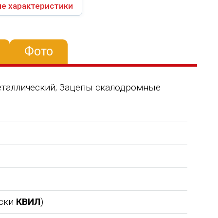
е характеристики
Фото
еталлический; Зацепы скалодромные
аски
КВИЛ
)