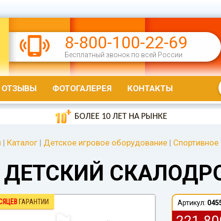
8-800-100-22-69
Бесплатный звонок по всей России
ОТЗЫВЫ
ФОТОГАЛЕРЕЯ
КОНТАКТЫ
БОЛЕЕ 10 ЛЕТ НА РЫНКЕ
я
|
Каталог
|
Детское игровое оборудование
|
Спортивное
ДЕТСКИЙ СКАЛОДРО
СЯЦЕВ
ГАРАНТИИ
Артикул:
045
221 8