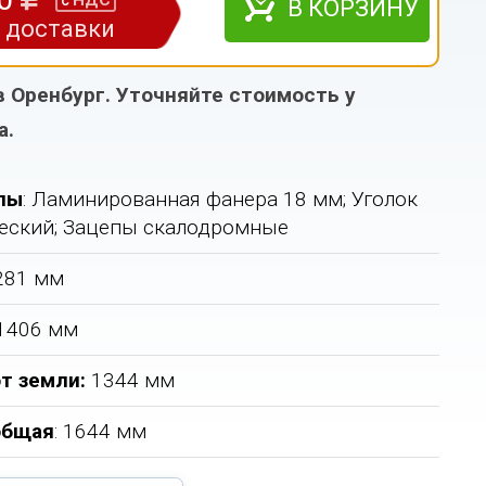
НДС
с
В КОРЗИНУ
з доставки
в Оренбург. Уточняйте стоимость у
а.
лы
: Ламинированная фанера 18 мм; Уголок
еский; Зацепы скалодромные
2281 мм
 1406 мм
т земли:
1344 мм
общая
: 1644 мм