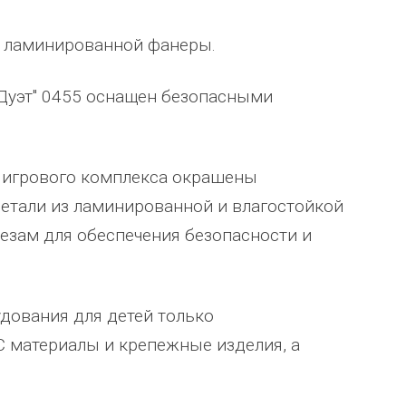
й ламинированной фанеры.
"Дуэт" 0455 оснащен безопасными
о игрового комплекса окрашены
тали из ламинированной и влагостойкой
езам для обеспечения безопасности и
Уважаемый Александр
ТОО Егеменди Курылыс выражает
кая
Владимирович! Примите самые
благодарность Группе компаний
удования для детей только
го 37
теплые и искренние поздравления по
"Егоза" за успешное и плодотворн
 материалы и крепежные изделия, а
случаю Дня предпринимателя!
сотрудничество. Детское игровое
зина,
Поздравляем Вас с праздником, хочу
оборудование поставили в срок,
ского
выразить Вам, замечательному
быстро и надёжно смонтировали.