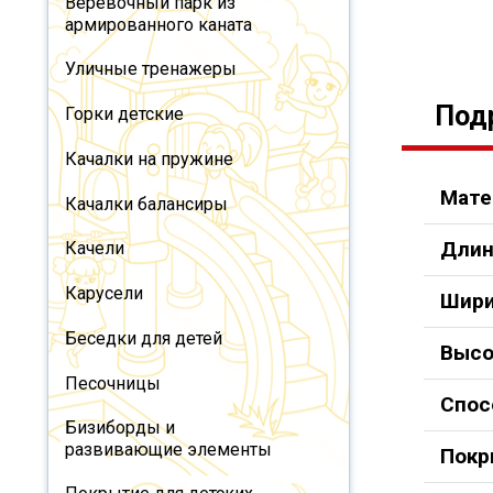
Веревочный парк из
армированного каната
Уличные тренажеры
Под
Горки детские
Качалки на пружине
Мате
Качалки балансиры
Длин
Качели
Карусели
Шири
Беседки для детей
Высо
Песочницы
Спос
Бизиборды и
развивающие элементы
Покр