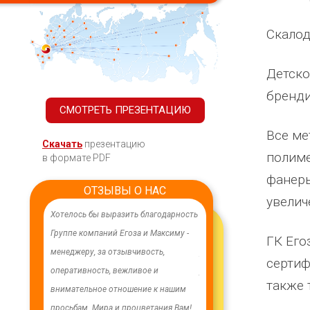
Скалод
Детско
бренд
СМОТРЕТЬ ПРЕЗЕНТАЦИЮ
Все ме
Скачать
презентацию
полиме
в формате PDF
фанеры
ОТЗЫВЫ О НАС
увелич
ачественного,
Хотелось бы выразить благодарность
В целях устойчивого водосн
дования.
Группе компаний Егоза и Максиму -
в п. Бага-Чонос проведены
ГК Его
я работа
менеджеру, за отзывчивость,
ремонтные работы на водоз
сертиф
м особую
оперативность, вежливое и
установлена водонапорная 
также 
ру Максиму
внимательное отношение к нашим
Рожновского, емкостью 100
енность,
просьбам. Мира и процветания Вам!
заменены два насоса на арт