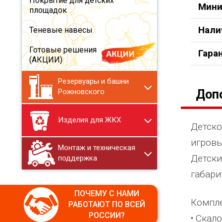
Покрытие для детских
Мини
площадок
Нали
Теневые навесы
Готовые решения
Гара
(АКЦИИ)
Резервуары и башни
Доп
Рожновского
Изделия для ЖКХ
Детско
игровы
Монтаж и техническая
Детски
поддержка
габари
ПОЧЕМУ С НАМИ
Компле
РАБОТАЮТ ПО ВСЕЙ
РОССИИ?
• Скал