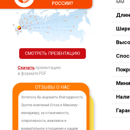
мм
РОССИИ?
Длин
Шири
Высо
СМОТРЕТЬ ПРЕЗЕНТАЦИЮ
Спос
Скачать
презентацию
Покр
в формате PDF
Мини
ОТЗЫВЫ О НАС
Нали
твенного,
Хотелось бы выразить благодарность
В целях устойчивого водоснабж
ания.
Группе компаний Егоза и Максиму -
в п. Бага-Чонос проведены
Гара
абота
менеджеру, за отзывчивость,
ремонтные работы на водозабо
собую
оперативность, вежливое и
установлена водонапорная баш
Максиму
внимательное отношение к нашим
Рожновского, емкостью 100 м3