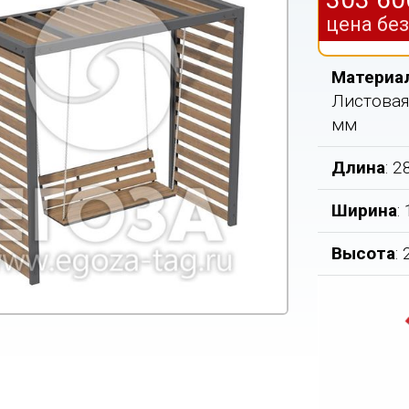
цена бе
Материа
Листовая
мм
Длина
: 
Ширина
:
Высота
: