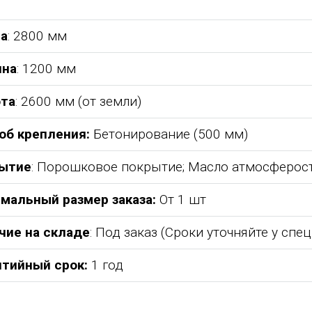
а
: 2800 мм
на
: 1200 мм
та
: 2600 мм (от земли)
об крепления:
Бетонирование (500 мм)
ытие
: Порошковое покрытие; Масло атмосферос
мальный размер заказа:
От 1 шт
чие на складе
: Под заказ (Сроки уточняйте у спе
ения,
От всей души хочу поблагодарить
Добрый день) Ура! Наконец то у
компанию "Егоза" за их продукцию,
наших детишек появилась детская
нтийный срок:
1 год
ре:
индивидуальный подход и
площадка. В нашей деревне всего 
ня
лояльность. На протяжении многих
дворов и 84 фактически
;
лет приобретаем детское спортивное
проживающих жителя, нет магазин