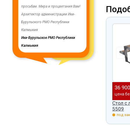
Подо
ость,
просьбам. Мира и процветания Вам!
заменены два насоса на артези
аботу.
Архитектор администрации Ики-
скважинах, а также выполнено
Бурульского РМО Республики
ограждение по периметру водо
ского
Калмыкия
весь отзыв
Ики-Бурульское РМО Республики
Олег Мутулович
Калмыкия
Бага-Чоносовское сельское
муниципальное образование
Целинного района Республики
Калмыкия
36 90
цена бе
Стол с 
5509
под зак