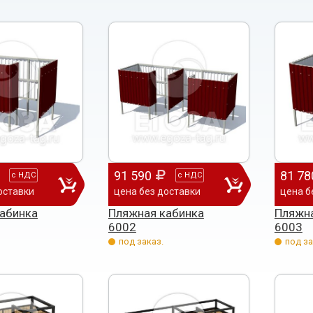
91 590
81 78
с
НДС
с
НДС
оставки
цена без доставки
цена б
абинка
Пляжная кабинка
Пляжна
6002
6003
под заказ.
под за