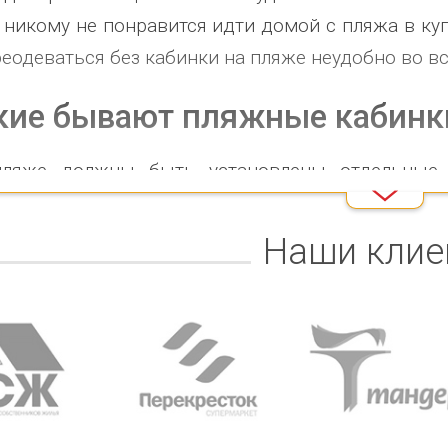
 никому не понравится идти домой с пляжа в куп
реодеваться без кабинки на пляже неудобно во в
кие бывают пляжные кабинк
ляже должны быть установлены отдельные
лидов обоих полов. Обычно на кабинке имеет
новлена — это позволит избежать неловких сит
Наши клие
олагаться только один инвалид вместе с его с
для мужчин может располагаться один или нес
нки.
нки бывают разные по форме, размерам и н
ственные пляжные кабинки, в которых комфортно