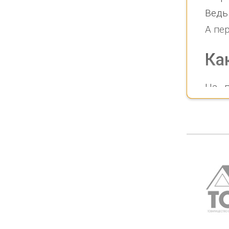
Ведь
А пе
Ка
На п
Read More
инва
уста
расп
или 
каби
Каби
каче