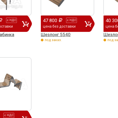
47 800
40 30
с
НДС
с
НДС
оставки
цена без доставки
цена б
абинка
Шезлонг 5540
Шезло
под заказ.
под за
сей души хочу поблагодарить
Добрый день) Ура! Наконец то у
Уважае
анию "Егоза" за их продукцию,
наших детишек появилась детская
Владим
ивидуальный подход и
площадка. В нашей деревне всего 37
теплые
льность. На протяжении многих
дворов и 84 фактически
случаю
с
НДС
 приобретаем детское спортивное
проживающих жителя, нет магазина,
Поздра