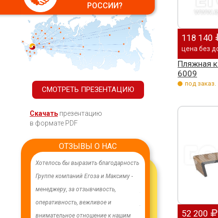
РОССИИ?
118 140
цена без д
Пляжная к
6009
под заказ.
СМОТРЕТЬ ПРЕЗЕНТАЦИЮ
Скачать
презентацию
в формате PDF
ОТЗЫВЫ О НАС
отелось бы выразить благодарность
В целях устойчивого водоснабжения,
От в
руппе компаний Егоза и Максиму -
в п. Бага-Чонос проведены
комп
енеджеру, за отзывчивость,
ремонтные работы на водозаборе:
инд
перативность, вежливое и
установлена водонапорная башня
лоя
52 200
нимательное отношение к нашим
Рожновского, емкостью 100 м3;
лет