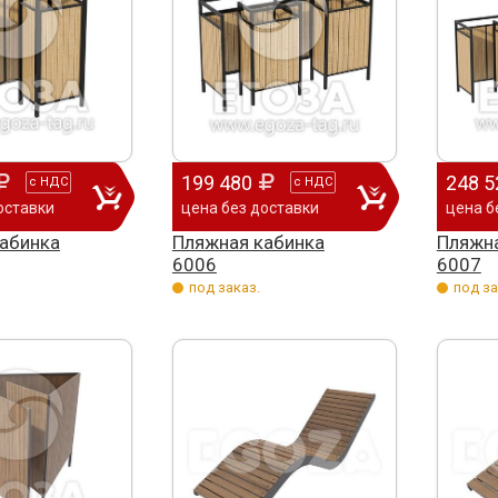
199 480
248 5
с
НДС
с
НДС
оставки
цена без доставки
цена б
абинка
Пляжная кабинка
Пляжна
6006
6007
под заказ.
под за