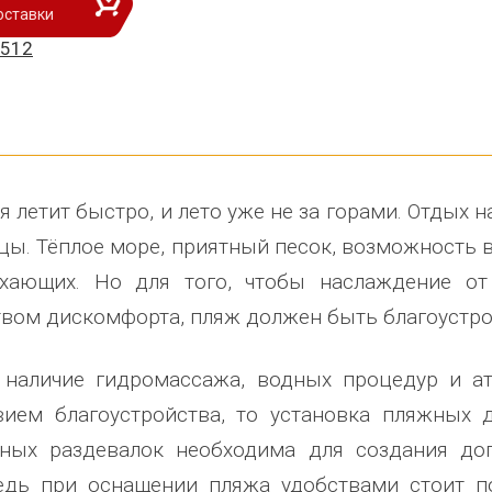
оставки
гровое оборудование. Довольны
почтового отделения, фапа, детского
вырази
5512
еством продукции, дорожим
сада, школы, есть только очень
человек
им сотрудничеством! Желаем
...
старый СК, детская площадка
...
Админи
ь отзыв
весь отзыв
Ве
...
на Михалап
Елена Алексеевна
весь о
инистрация Харлуского
Администрация МО "Новогорское"
Иванова
ьского поселения
Граховского района Удмуртской
Глава с
я летит быстро, и лето уже не за горами. Отдых 
Республики
национ
цы. Тёплое море, приятный песок, возможность 
хающих. Но для того, чтобы наслаждение от
твом дискомфорта, пляж должен быть благоустр
 наличие гидромассажа, водных процедур и а
вием благоустройства, то установка пляжных 
ных раздевалок необходима для создания до
едь при оснащении пляжа удобствами стоит п