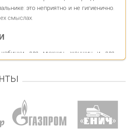
альнике: это неприятно и не гигиенично.
сех смыслах.
и
 кабинки для мужчин, женщин и для
ся знак, показывающий, для кого она
уаций. В кабинке для инвалидов может
нты
опровождающим. В кабинках для женщин
колько человек — это зависит от типа
азначению. У нас вы можете выбрать
 переодеваться. В наличии одинарные и