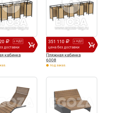
20
351 110
с
НДС
с
НДС
ез доставки
цена без доставки
я кабинка
Пляжная кабинка
6008
каз.
под заказ.