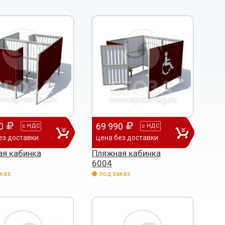
0
69 990
с
НДС
с
НДС
ез доставки
цена без доставки
я кабинка
Пляжная кабинка
6004
каз.
под заказ.