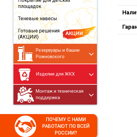
Покрытие для детских
площадок
Нали
Теневые навесы
Гара
Готовые решения
(АКЦИИ)
Резервуары и башни
Рожновского
Изделия для ЖКХ
Монтаж и техническая
поддержка
ПОЧЕМУ С НАМИ
РАБОТАЮТ ПО ВСЕЙ
РОССИИ?