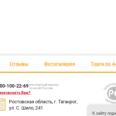
ено
качеством продукции, дорожим
сада, школы, есть только очень
одозаб
...
нашим сотрудничеством! Желаем
...
старый СК, детская площадка
...
весь отзыв
весь отзыв
Ирина Михалап
Елена Алексеевна
Администрация Харлуского
Администрация МО "Новогорск
е
сельского поселения
Граховского района Удмуртско
ики
Республики
Отзывы
Фотогалерея
Торги по 4
00-100-22-69
Бесплатный звонок
по всей России
ерезвонить Вам?
Ростовская область, г. Таганрог,
ул. С. Шило, 241
К сайту под