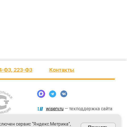
человеку, своё признание и уважение.
Огромное спасибо бригаде
Администрация сельского поселения
монтажников и лично менеджеру
Ве
...
Насул
...
весь отзыв
весь отзыв
ое"
Иванова Л.В.
Багит Карамурзин
й
Глава сельского поселения Вепсское
ТОО Егеменди Курылыс, Казахста
национальное
4-ФЗ, 223-ФЗ
Контакты
wiserv.ru
— техподдержка сайта
ключен сервис “Яндекс.Метрика”,