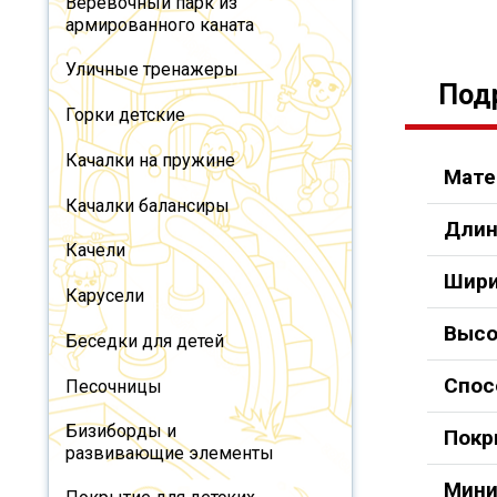
Веревочный парк из
армированного каната
Уличные тренажеры
Под
Горки детские
Качалки на пружине
Мате
Качалки балансиры
Длин
Качели
Шири
Карусели
Высо
Беседки для детей
Спос
Песочницы
Бизиборды и
Покр
развивающие элементы
Мини