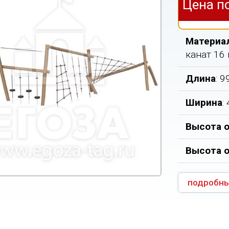
Цена п
Материа
канат 16
Длина
: 
Ширина
:
Высота о
Высота 
подробны