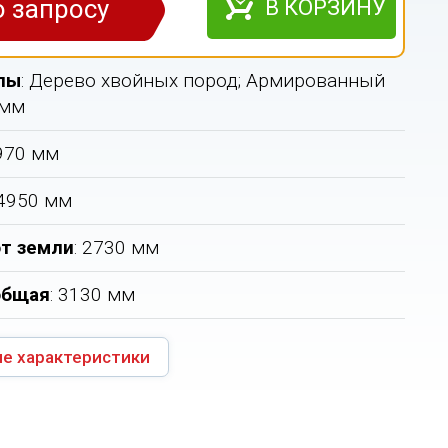
о запросу
В КОРЗИНУ
лы
: Дерево хвойных пород; Армированный
 мм
9970 мм
 4950 мм
т земли
: 2730 мм
общая
: 3130 мм
е характеристики