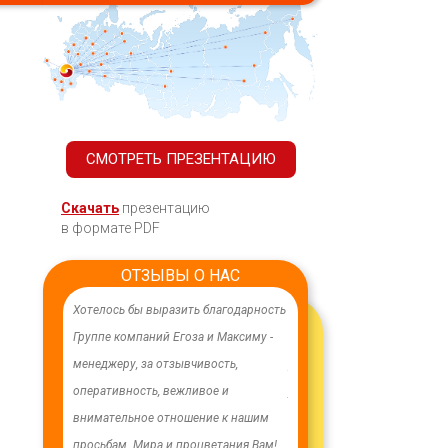
СМОТРЕТЬ ПРЕЗЕНТАЦИЮ
Скачать
презентацию
в формате PDF
ОТЗЫВЫ О НАС
ачественного,
Хотелось бы выразить благодарность
В целях устойчивого водосн
дования.
Группе компаний Егоза и Максиму -
в п. Бага-Чонос проведены
я работа
менеджеру, за отзывчивость,
ремонтные работы на водоз
м особую
оперативность, вежливое и
установлена водонапорная 
ру Максиму
внимательное отношение к нашим
Рожновского, емкостью 100
енность,
просьбам. Мира и процветания Вам!
заменены два насоса на арт