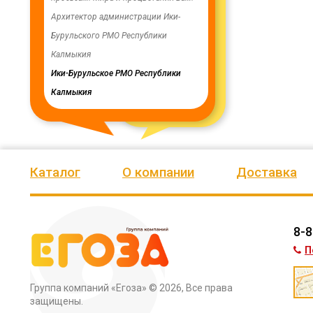
ую работу.
Архитектор администрации Ики-
скважинах, а также выполн
Бурульского РМО Республики
ограждение по периметру в
мурского
Калмыкия
весь отзыв
кия
Ики-Бурульское РМО Республики
Олег Мутулович
Калмыкия
Бага-Чоносовское сельское
муниципальное образовани
Целинного района Республ
Калмыкия
Каталог
О компании
Доставка
8-8
П
Группа компаний «Егоза»
© 2026, Все права
защищены.