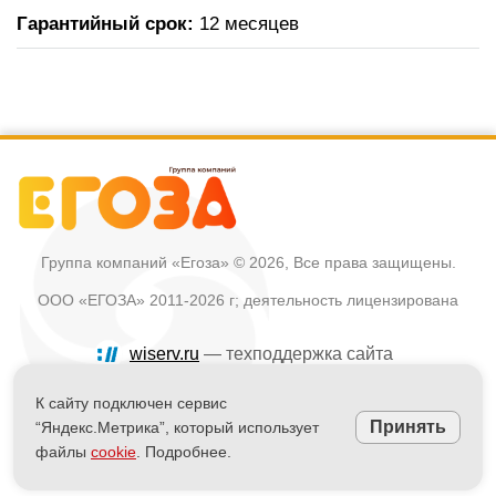
Гарантийный срок:
12 месяцев
Группа компаний «Егоза»
© 2026, Все права защищены.
ООО «ЕГОЗА» 2011-2026 г; деятельность лицензирована
wiserv.ru
— техподдержка сайта
Политика в отношении обработки персональных данных
К сайту подключен сервис
Принять
“Яндекс.Метрика”, который использует
Информация на сайте не является публичной офертой
файлы
cookie
. Подробнее.
Powered by
nopCommerce