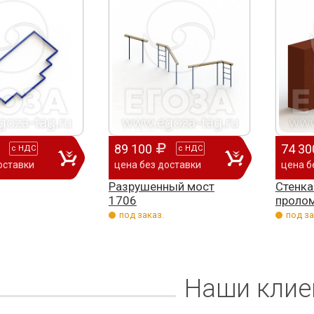
89 100
74 30
с
НДС
с
НДС
оставки
цена без доставки
цена б
Разрушенный мост
Стенка
1706
проло
под заказ.
под за
Наши клие