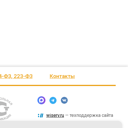
ского
выразить Вам, замечательному
быстро и надёжно смонтировали.
человеку, своё признание и уважение.
Огромное спасибо бригаде
Администрация сельского поселения
монтажников и лично менеджеру
Ве
...
Насул
...
весь отзыв
весь отзыв
ое"
Иванова Л.В.
Багит Карамурзин
й
Глава сельского поселения Вепсское
ТОО Егеменди Курылыс, Казахста
национальное
4-ФЗ, 223-ФЗ
Контакты
wiserv.ru
— техподдержка сайта