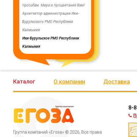
енность,
просьбам. Мира и процветания Вам!
заменены два насоса на арт
ую работу.
Архитектор администрации Ики-
скважинах, а также выполн
Бурульского РМО Республики
ограждение по периметру в
мурского
Калмыкия
весь отзыв
кия
Ики-Бурульское РМО Республики
Олег Мутулович
Калмыкия
Бага-Чоносовское сельское
муниципальное образовани
Целинного района Республ
Калмыкия
Каталог
О компании
Доставка
8-8
П
Группа компаний «Егоза»
© 2026, Все права