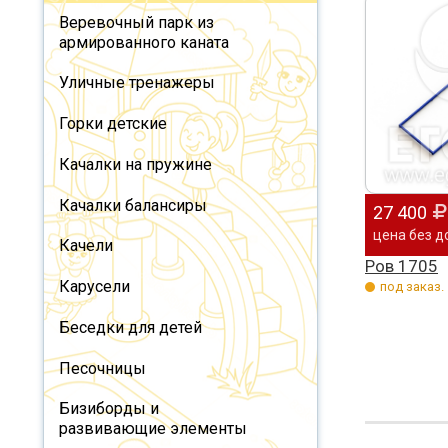
Веревочный парк из
армированного каната
Уличные тренажеры
Горки детские
Качалки на пружине
Качалки балансиры
27 400
цена без д
Качели
Ров 1705
Карусели
под заказ.
Беседки для детей
Песочницы
Бизиборды и
развивающие элементы