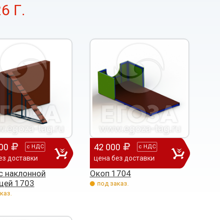
6 Г.
00
42 000
с
НДС
с
НДС
ез доставки
цена без доставки
с наклонной
Окоп 1704
цей 1703
под заказ.
каз.