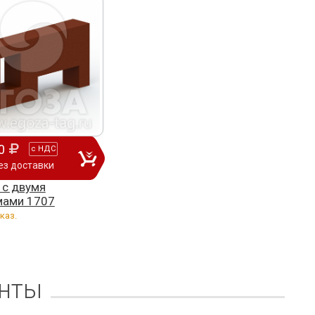
0
с
НДС
ез доставки
 с двумя
мами 1707
каз.
нты