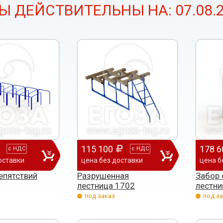
Ы ДЕЙСТВИТЕЛЬНЫ НА: 07.08.2
115 100
178 6
с
НДС
с
НДС
оставки
цена без доставки
цена б
епятствий
Разрушенная
Забор 
лестница 1702
лестни
под заказ.
под за