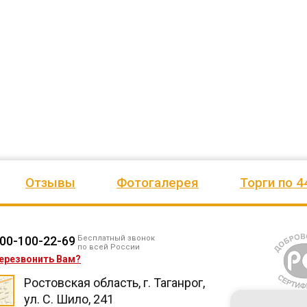
езианских
и игровое оборудование. Довольны
почтового отделения, фапа, дет
ено
качеством продукции, дорожим
сада, школы, есть только очень
одозаб
...
нашим сотрудничеством! Желаем
...
старый СК, детская площадка
...
весь отзыв
весь отзыв
Ирина Михалап
Елена Алексеевна
Администрация Харлуского
Администрация МО "Новогорск
е
сельского поселения
Граховского района Удмуртско
ики
Республики
Отзывы
Фотогалерея
Торги по 4
00-100-22-69
Бесплатный звонок
по всей России
ерезвонить Вам?
Ростовская область, г. Таганрог,
ул. С. Шило, 241