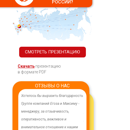
РОССИИ?
СМОТРЕТЬ ПРЕЗЕНТАЦИЮ
Скачать
презентацию
в формате PDF
ОТЗЫВЫ О НАС
ачественного,
Хотелось бы выразить благодарность
В целях устойчивого водосн
дования.
Группе компаний Егоза и Максиму -
в п. Бага-Чонос проведены
я работа
менеджеру, за отзывчивость,
ремонтные работы на водоз
м особую
оперативность, вежливое и
установлена водонапорная 
ру Максиму
внимательное отношение к нашим
Рожновского, емкостью 100