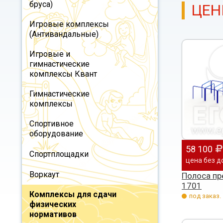
бруса)
ЦЕН
Игровые комплексы
(Антивандальные)
Игровые и
гимнастические
комплексы Квант
Гимнастические
комплексы
Спортивное
оборудование
58 100
Спортплощадки
цена без д
Воркаут
Полоса пр
1701
Комплексы для сдачи
под заказ.
физических
нормативов