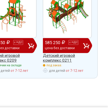
050
585 250
372
с
НДС
с
НДС
без доставки
цена без доставки
цена
ий игровой
Детский игровой
Детс
екс 0209
комплекс 0211
комп
ичии на складе
под заказ.
под 
 детей
от 7-12 лет
для детей
от 7-12 лет
дл