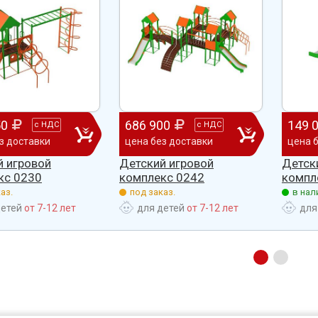
50
686 900
149 
с
НДС
с
НДС
з доставки
цена без доставки
цена 
й игровой
Детский игровой
Детск
кс 0230
комплекс 0242
компл
аз.
под заказ.
в нал
детей
от 7-12 лет
для детей
от 7-12 лет
для