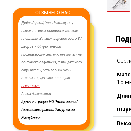
ОТЗЫВЫ О НАС
годарить
Добрый день) Ура! Наконец то у
Уважаемый Александр
продукцию,
наших детишек появилась детская
Владимирович! Примите са
Под
 и
площадка. В нашей деревне всего 37
теплые и искренние поздра
нии многих
дворов и 84 фактически
случаю Дня предпринимате
е спортивное
проживающих жителя, нет магазина,
Поздравляем Вас с праздник
Серия
. Довольны
почтового отделения, фапа, детского
выразить Вам, замечательн
дорожим
сада, школы, есть только очень
человеку, своё признание и
Мате
! Желаем
...
старый СК, детская площадка
...
Администрация сельского п
15 м
весь отзыв
Ве
...
Елена Алексеевна
весь отзыв
Длин
ого
Администрация МО "Новогорское"
Иванова Л.В.
Шири
Граховского района Удмуртской
Глава сельского поселения 
Республики
национальное
Высо