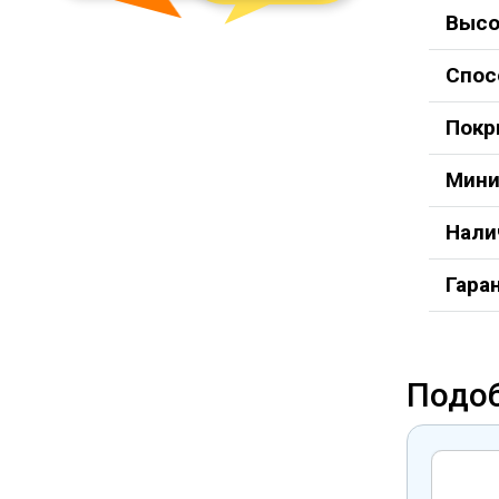
Высо
Спос
Покр
Мини
Нали
Гара
Подо