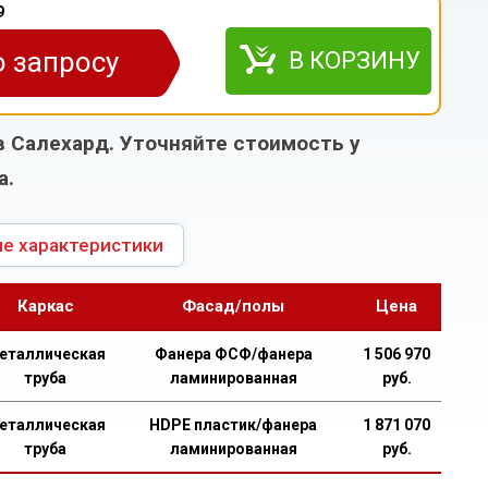
9
о запросу
В КОРЗИНУ
в Салехард. Уточняйте стоимость у
а.
е характеристики
Каркас
Фасад/полы
Цена
еталлическая
Фанера ФСФ/фанера
1 506 970
труба
ламинированная
руб.
еталлическая
HDPE пластик/фанера
1 871 070
труба
ламинированная
руб.