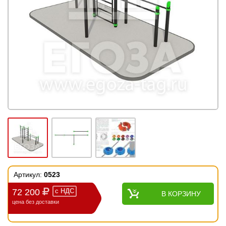
Артикул:
0523
72 200
с
НДС
В КОРЗИНУ
цена без доставки