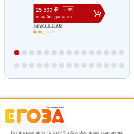
25 500
72 2
с
НДС
цена без доставки
цена б
Брусья 0502
Компл
под заказ.
под з
Группа компаний «Егоза»
© 2026, Все права защищены.