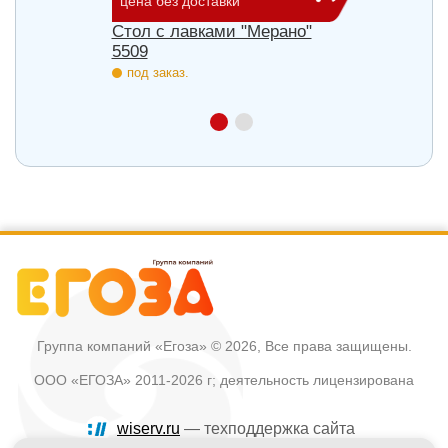
цена без доставки
цена б
Стол с лавками "Мерано"
Скамь
5509
под з
под заказ.
Группа компаний «Егоза»
© 2026, Все права защищены.
ООО «ЕГОЗА» 2011-2026 г; деятельность лицензирована
wiserv.ru
— техподдержка сайта