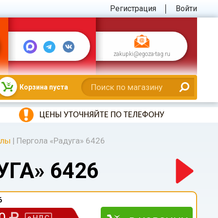
Регистрация
Войти
zakupki@egoza-tag.ru
Корзина пуста
ЦЕНЫ УТОЧНЯЙТЕ ПО ТЕЛЕФОНУ
олы
|
Пергола «Радуга» 6426
УГА» 6426
6
00