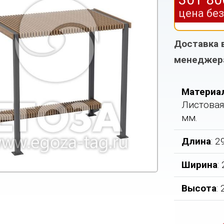
цена бе
Доставка 
менеджер
Материа
Листовая
мм.
Длина
: 
Ширина
:
Высота
: