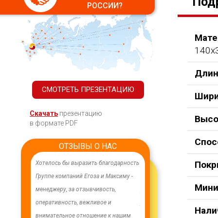
Под
РОССИИ?
Мате
140х
Длин
СМОТРЕТЬ ПРЕЗЕНТАЦИЮ
Шири
Скачать
презентацию
Высо
в формате PDF
Спос
ОТЗЫВЫ О НАС
Покр
ачественного,
Хотелось бы выразить благодарность
В целях устойчивого водосн
дования.
Группе компаний Егоза и Максиму -
в п. Бага-Чонос проведены
Мини
я работа
менеджеру, за отзывчивость,
ремонтные работы на водоз
м особую
оперативность, вежливое и
установлена водонапорная 
Нали
ру Максиму
внимательное отношение к нашим
Рожновского, емкостью 100