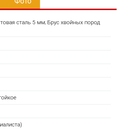
Фото
стовая сталь 5 мм; Брус хвойных пород
тойкое
Уважаемый Александр
ТОО Егеменди Курылыс выражает
кая
Владимирович! Примите самые
благодарность Группе компаний
го 37
теплые и искренние поздравления по
"Егоза" за успешное и плодотворн
случаю Дня предпринимателя!
сотрудничество. Детское игровое
циалиста)
зина,
Поздравляем Вас с праздником, хочу
оборудование поставили в срок,