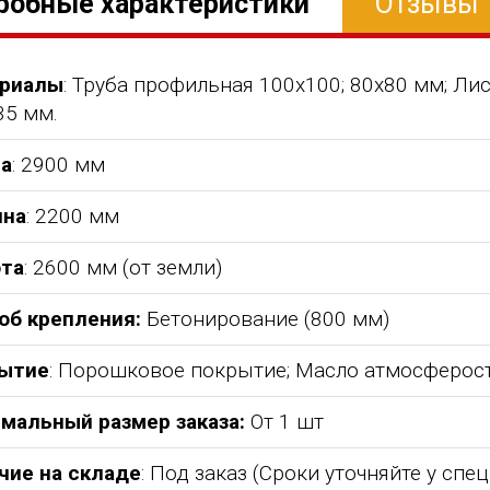
робные характеристики
Отзывы
риалы
: Труба профильная 100х100; 80х80 мм; Ли
35 мм.
а
: 2900 мм
на
: 2200 мм
та
: 2600 мм (от земли)
об крепления:
Бетонирование (800 мм)
ытие
: Порошковое покрытие; Масло атмосферос
абжения,
От всей души хочу поблагодарить
Добрый день) Ура! Наконец то у
компанию "Егоза" за их продукцию,
наших детишек появилась детс
мальный размер заказа:
От 1 шт
аборе:
индивидуальный подход и
площадка. В нашей деревне все
башня
лояльность. На протяжении многих
дворов и 84 фактически
чие на складе
: Под заказ (Сроки уточняйте у спе
 м3;
лет приобретаем детское спортивное
проживающих жителя, нет мага