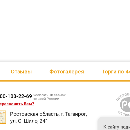
ено
качеством продукции, дорожим
сада, школы, есть только очень
одозаб
...
нашим сотрудничеством! Желаем
...
старый СК, детская площадка
...
весь отзыв
весь отзыв
Ирина Михалап
Елена Алексеевна
Администрация Харлуского
Администрация МО "Новогорск
е
сельского поселения
Граховского района Удмуртско
ики
Республики
Отзывы
Фотогалерея
Торги по 4
00-100-22-69
Бесплатный звонок
по всей России
ерезвонить Вам?
Ростовская область, г. Таганрог,
ул. С. Шило, 241
К сайту под