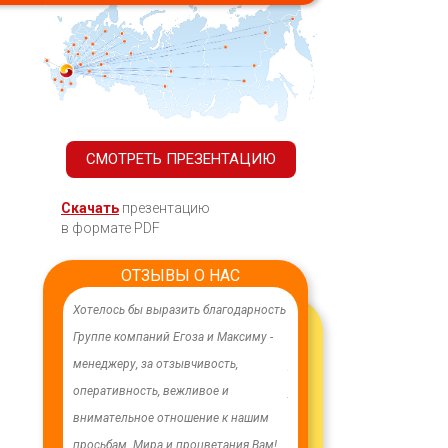
СМОТРЕТЬ ПРЕЗЕНТАЦИЮ
Скачать
презентацию
в формате PDF
ОТЗЫВЫ О НАС
ачественного,
Хотелось бы выразить благодарность
В целях устойчивого водосн
дования.
Группе компаний Егоза и Максиму -
в п. Бага-Чонос проведены
я работа
менеджеру, за отзывчивость,
ремонтные работы на водоз
м особую
оперативность, вежливое и
установлена водонапорная 
ру Максиму
внимательное отношение к нашим
Рожновского, емкостью 100
енность,
просьбам. Мира и процветания Вам!
заменены два насоса на арт