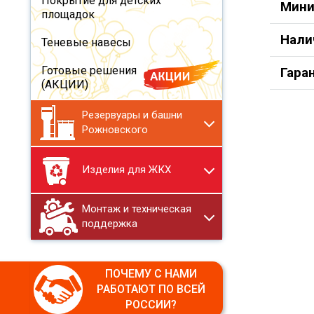
Покрытие для детских
Мини
площадок
Нали
Теневые навесы
Готовые решения
Гара
(АКЦИИ)
Резервуары и башни
Рожновского
Изделия для ЖКХ
Монтаж и техническая
поддержка
ПОЧЕМУ С НАМИ
РАБОТАЮТ ПО ВСЕЙ
РОССИИ?