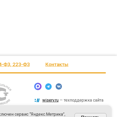
человеку, своё признание и уважение.
Огромное спасибо бригаде
Администрация сельского поселения
монтажников и лично менеджеру
Ве
...
Насул
...
весь отзыв
весь отзыв
ое"
Иванова Л.В.
Багит Карамурзин
й
Глава сельского поселения Вепсское
ТОО Егеменди Курылыс, Казахста
национальное
4-ФЗ, 223-ФЗ
Контакты
wiserv.ru
— техподдержка сайта
ключен сервис “Яндекс.Метрика”,