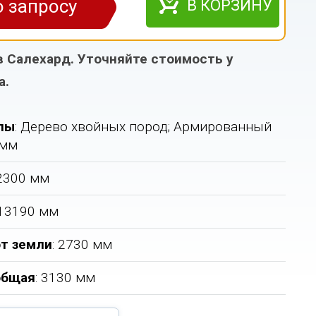
о запросу
В КОРЗИНУ
в Салехард. Уточняйте стоимость у
а.
лы
: Дерево хвойных пород; Армированный
 мм
12300 мм
 13190 мм
т земли
: 2730 мм
общая
: 3130 мм