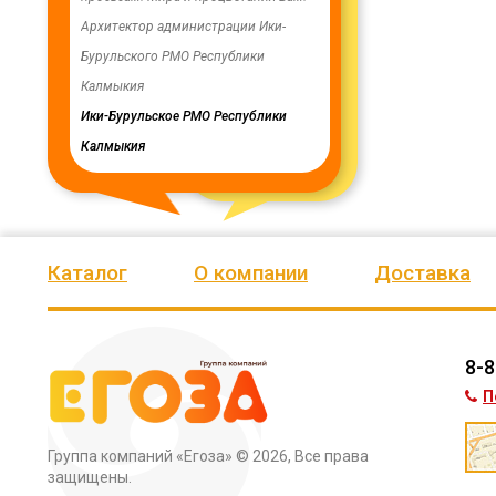
ую работу.
Архитектор администрации Ики-
скважинах, а также выполн
Бурульского РМО Республики
ограждение по периметру в
мурского
Калмыкия
весь отзыв
кия
Ики-Бурульское РМО Республики
Олег Мутулович
Калмыкия
Бага-Чоносовское сельское
муниципальное образовани
Целинного района Республ
Калмыкия
Каталог
О компании
Доставка
8-8
П
Группа компаний «Егоза»
© 2026, Все права
защищены.