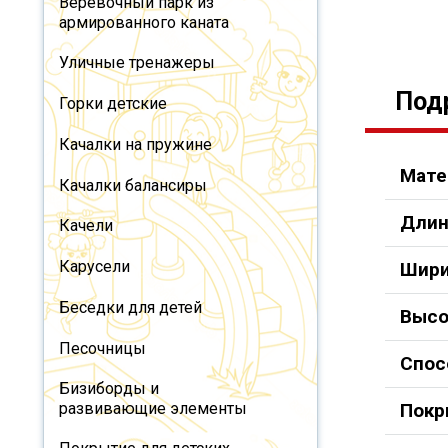
Веревочный парк из
армированного каната
Уличные тренажеры
Под
Горки детские
Качалки на пружине
Мате
Качалки балансиры
Длин
Качели
Карусели
Шири
Беседки для детей
Высо
Песочницы
Спос
Бизиборды и
развивающие элементы
Покр