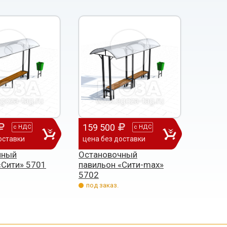
159 500
с
НДС
с
НДС
оставки
цена без доставки
чный
Остановочный
«Сити» 5701
павильон «Сити-max»
5702
под заказ.