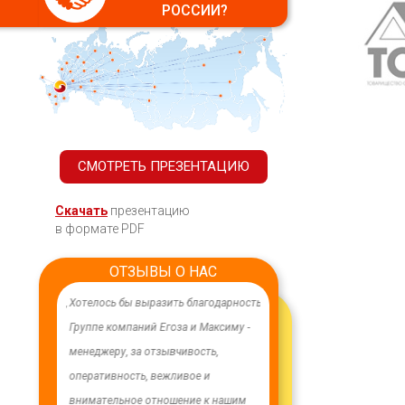
РОССИИ?
СМОТРЕТЬ ПРЕЗЕНТАЦИЮ
Скачать
презентацию
в формате PDF
ОТЗЫВЫ О НАС
ачественного,
Хотелось бы выразить благодарность
В целях устойчивого водосн
дования.
Группе компаний Егоза и Максиму -
в п. Бага-Чонос проведены
я работа
менеджеру, за отзывчивость,
ремонтные работы на водоз
м особую
оперативность, вежливое и
установлена водонапорная 
ру Максиму
внимательное отношение к нашим
Рожновского, емкостью 100