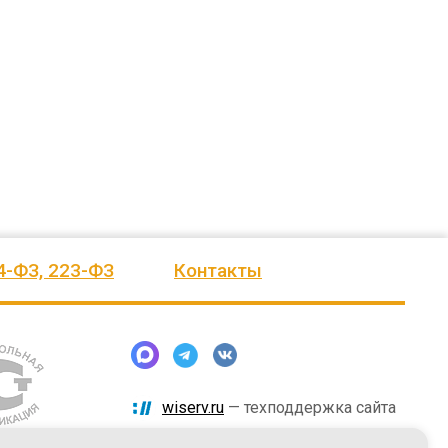
ского
выразить Вам, замечательному
быстро и надёжно смонтировали.
человеку, своё признание и уважение.
Огромное спасибо бригаде
Администрация сельского поселения
монтажников и лично менеджеру
Ве
...
Насул
...
весь отзыв
весь отзыв
ое"
Иванова Л.В.
Багит Карамурзин
й
Глава сельского поселения Вепсское
ТОО Егеменди Курылыс, Казахста
национальное
4-ФЗ, 223-ФЗ
Контакты
wiserv.ru
— техподдержка сайта