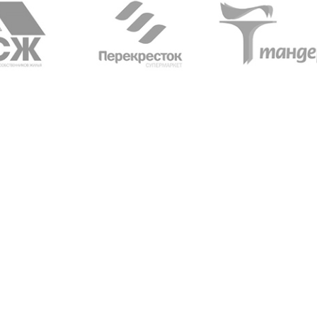
абжения,
От всей души хочу поблагодарить
Добрый день) Ура! Наконец то у
компанию "Егоза" за их продукцию,
наших детишек появилась детс
аборе:
индивидуальный подход и
площадка. В нашей деревне все
башня
лояльность. На протяжении многих
дворов и 84 фактически
 м3;
лет приобретаем детское спортивное
проживающих жителя, нет мага