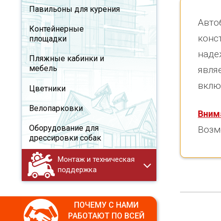
Павильоны для курения
Авто
Контейнерные
конс
площадки
наде
Пляжные кабинки и
мебель
явля
вклю
Цветники
Велопарковки
Вним
Оборудование для
Возм
дрессировки собак
Монтаж и техническая
поддержка
ПОЧЕМУ С НАМИ
РАБОТАЮТ ПО ВСЕЙ