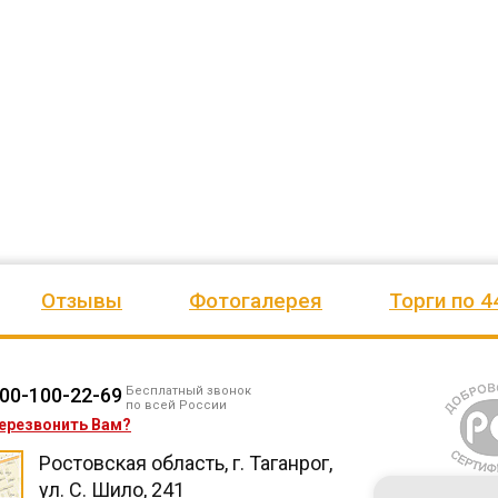
езианских
и игровое оборудование. Довольны
почтового отделения, фапа, дет
ено
качеством продукции, дорожим
сада, школы, есть только очень
одозаб
...
нашим сотрудничеством! Желаем
...
старый СК, детская площадка
...
весь отзыв
весь отзыв
Ирина Михалап
Елена Алексеевна
Администрация Харлуского
Администрация МО "Новогорск
е
сельского поселения
Граховского района Удмуртско
ики
Республики
Отзывы
Фотогалерея
Торги по 4
00-100-22-69
Бесплатный звонок
по всей России
ерезвонить Вам?
Ростовская область, г. Таганрог,
ул. С. Шило, 241