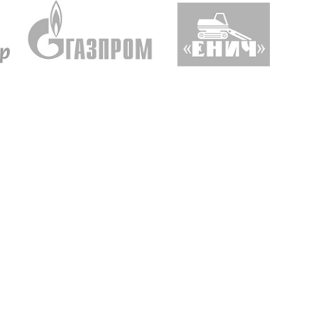
Уважаемый Александр
ТОО Егеменди Курылыс выражает
кая
Владимирович! Примите самые
благодарность Группе компаний
го 37
теплые и искренние поздравления по
"Егоза" за успешное и плодотворн
случаю Дня предпринимателя!
сотрудничество. Детское игровое
зина,
Поздравляем Вас с праздником, хочу
оборудование поставили в срок,