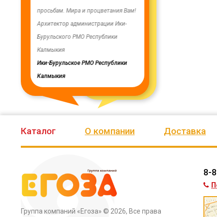
енность,
просьбам. Мира и процветания Вам!
заменены два насоса на арт
ую работу.
Архитектор администрации Ики-
скважинах, а также выполн
Бурульского РМО Республики
ограждение по периметру в
мурского
Калмыкия
весь отзыв
кия
Ики-Бурульское РМО Республики
Олег Мутулович
Калмыкия
Бага-Чоносовское сельское
муниципальное образовани
Целинного района Республ
Калмыкия
Каталог
О компании
Доставка
8-8
П
Группа компаний «Егоза»
© 2026, Все права