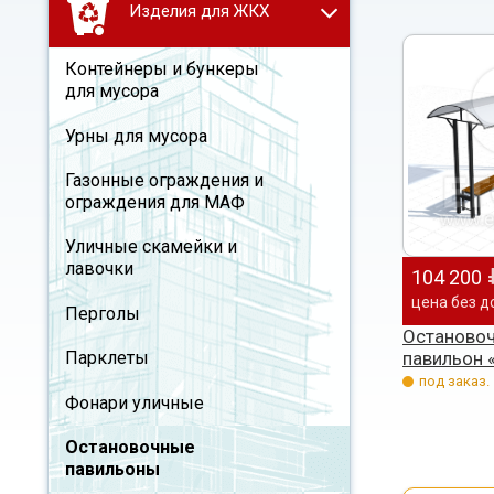
Изделия для ЖКХ
Контейнеры и бункеры
для мусора
Урны для мусора
Газонные ограждения и
ограждения для МАФ
Уличные скамейки и
лавочки
104 200
цена без д
Перголы
Останово
павильон 
Парклеты
под заказ.
Фонари уличные
Остановочные
павильоны