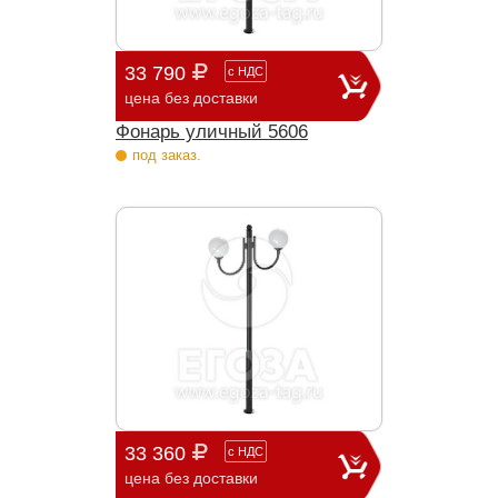
33 790
с
НДС
цена без доставки
Фонарь уличный 5606
под заказ.
33 360
с
НДС
цена без доставки