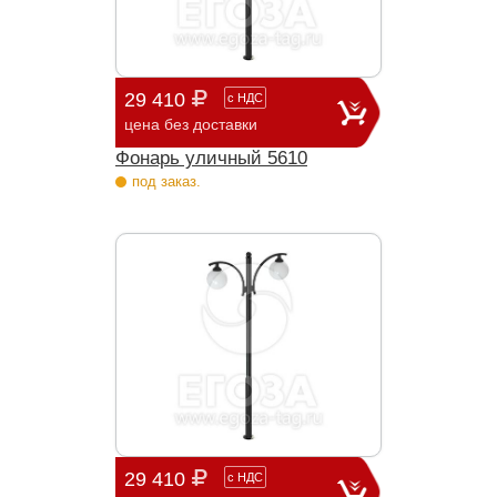
29 410
с
НДС
цена без доставки
Фонарь уличный 5610
под заказ.
29 410
с
НДС