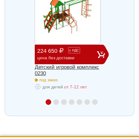
224 650
686 
с
НДС
цена без доставки
цена б
лекс
Детский игровой комплекс
Детск
0230
0242
под заказ.
под з
для детей
от 7-12 лет
для