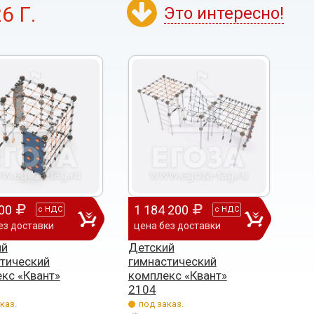
6 Г.
Это интересно!
00
1 184 200
с
НДС
с
НДС
ез доставки
цена без доставки
ий
Детский
тический
гимнастический
кс «Квант»
комплекс «Квант»
2104
каз.
под заказ.