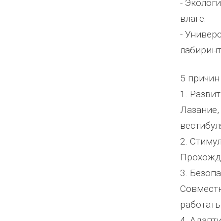
- Эколог
влаге.
- Универ
лабиринт
5 причин
1. Разви
Лазание,
вестибул
2. Стиму
Прохожде
3. Безоп
Совместн
работать
4. Адапт