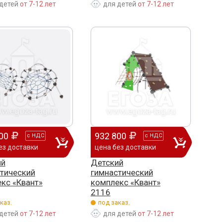
детей
от 7-12 лет
для детей
от 7-12 лет
00
932 800
с
НДС
с
НДС
ез доставки
цена без доставки
ий
Детский
тический
гимнастический
кс «Квант»
комплекс «Квант»
2116
каз.
под заказ.
детей
от 7-12 лет
для детей
от 7-12 лет