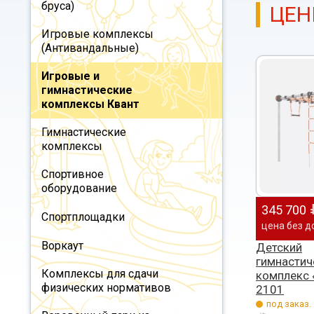
бруса)
ЦЕН
Игровые комплексы
(Антивандальные)
Игровые и
гимнастические
комплексы Квант
Гимнастические
комплексы
Спортивное
оборудование
345 700
Спортплощадки
цена без д
Воркаут
Детский
гимнастич
Комплексы для сдачи
комплекс 
физических нормативов
2101
под заказ.