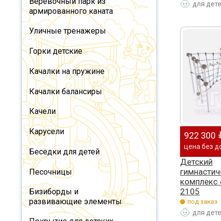
Веревочный парк из
для дет
армированного каната
Уличные тренажеры
Горки детские
Качалки на пружине
Качалки балансиры
Качели
Карусели
922 300
цена без д
Беседки для детей
Детский
гимнастич
Песочницы
комплекс 
2105
Бизиборды и
развивающие элементы
под заказ.
для дет