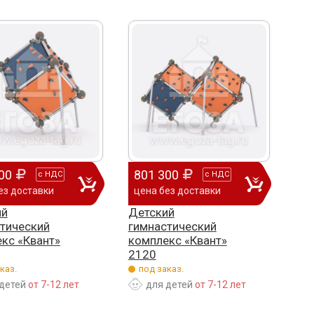
00
801 300
с
НДС
с
НДС
ез доставки
цена без доставки
ий
Детский
тический
гимнастический
кс «Квант»
комплекс «Квант»
2120
каз.
под заказ.
детей
от 7-12 лет
для детей
от 7-12 лет