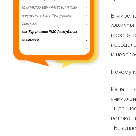
ии Ики-
скважинах, а также выполнено
качеством продукции, дор
В мире, 
лики
ограждение по периметру водозаб
...
нашим сотрудничеством! 
весь отзыв
весь отзыв
оазисом 
публики
Олег Мутулович
Ирина Михалап
просто к
Бага-Чоносовское сельское
Администрация Харлуского
преодоле
муниципальное образование
сельского поселения
и неверо
Целинного района Республики
Калмыкия
Почему к
Канат — 
уникальн
- Прочно
волокон 
- Безопа