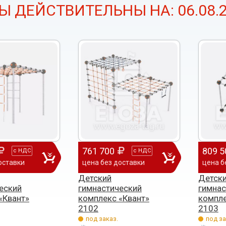
Ы ДЕЙСТВИТЕЛЬНЫ НА: 06.08.2
761 700
809 5
с
НДС
с
НДС
оставки
цена без доставки
цена б
Детский
Детск
еский
гимнастический
гимнас
«Квант»
комплекс «Квант»
компле
2102
2103
под заказ.
под за