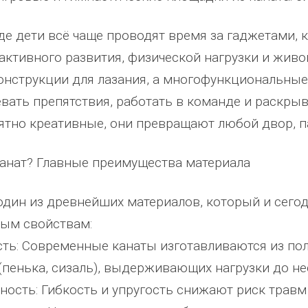
ожим
сада, школы, есть только очень
человеку, своё признание и ув
где дети всё чаще проводят время за гаджетами,
Желаем
...
старый СК, детская площадка
...
Администрация сельского пос
весь отзыв
Ве
...
активного развития, физической нагрузки и живо
Елена Алексеевна
весь отзыв
онструкции для лазания, а многофункциональные 
Администрация МО "Новогорское"
Иванова Л.В.
вать препятствия, работать в команде и раскрыв
Граховского района Удмуртской
Глава сельского поселения Веп
ятно креативные, они превращают любой двор, п
Республики
национальное
анат? Главные преимущества материала
один из древнейших материалов, который и сего
ым свойствам:
сть: Современные канаты изготавливаются из по
(пенька, сизаль), выдерживающих нагрузки до не
сность: Гибкость и упругость снижают риск травм