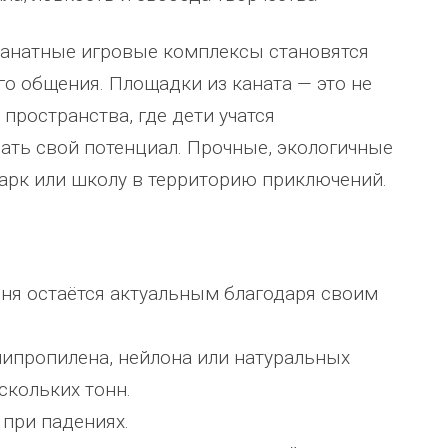
ажение.
Огромное спасибо бригаде
Евгению. Команда, несмотря на
 канатные игровые комплексы становятся
еления
монтажников и лично менеджеру
сложные погодные условия,
Насул
...
качествен
...
го общения. Площадки из каната — это не
весь отзыв
весь отзыв
пространства, где дети учатся
Сагина Оксана Станиславовна
Багит Карамурзин
ать свой потенциал. Прочные, экологичные
сское
Детский спортивно-
ТОО Егеменди Курылыс, Казахстан
арк или школу в территорию приключений.
оздоровительный лагерь "Ветерок
дня остаётся актуальным благодаря своим
липропилена, нейлона или натуральных
скольких тонн.
 при падениях.