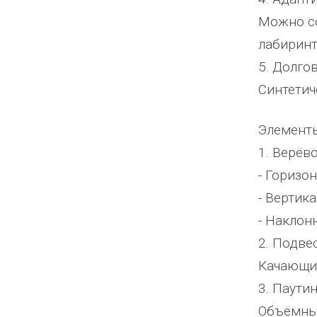
Можно со
лабиринт
5. Долго
Синтетич
Элементы
1. Верёв
- Горизо
- Вертик
- Наклон
2. Подве
Качающие
3. Паути
Объёмные