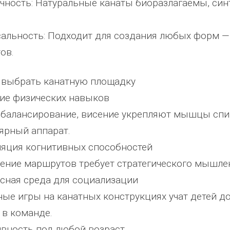
ичность: Натуральные канаты биоразлагаемы, син
сальность: Подходит для создания любых форм —
ов.
 выбрать канатную площадку
тие физических навыков
 балансирование, висение укрепляют мышцы спин
ярный аппарат.
ляция когнитивных способностей
ние маршрутов требует стратегического мышлен
асная среда для социализации
ые игры на канатных конструкциях учат детей до
 в команде.
ивность под любой возраст