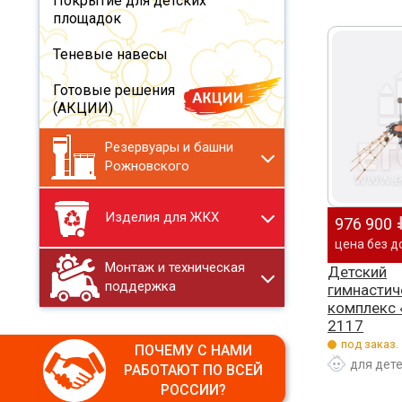
Покрытие для детских
площадок
Теневые навесы
Готовые решения
(АКЦИИ)
Резервуары и башни
Рожновского
Изделия для ЖКХ
976 900
цена без д
Монтаж и техническая
Детский
поддержка
гимнастич
комплекс 
2117
под заказ.
ПОЧЕМУ С НАМИ
для дет
РАБОТАЮТ ПО ВСЕЙ
РОССИИ?