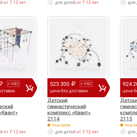
ей
от 7-12 лет
для детей
от 7-12 лет
для 
525 300
924 2
с
НДС
с
НДС
оставки
цена без доставки
цена б
Детский
Детск
еский
гимнастический
гимнас
«Квант»
комплекс «Квант»
компле
2114
2115
под заказ.
под за
ей
от 7-12 лет
для детей
от 7-12 лет
для 