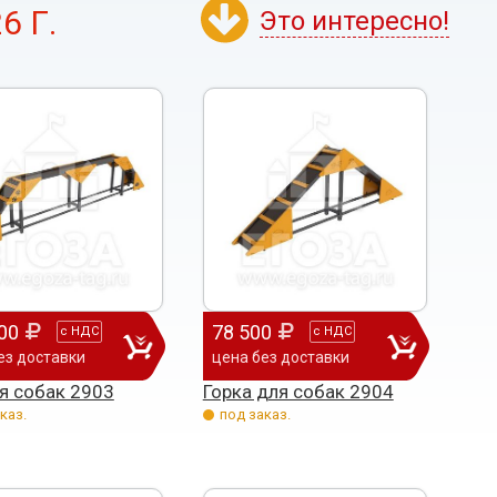
6 Г.
Это интересно!
00
78 500
с
НДС
с
НДС
ез доставки
цена без доставки
я собак 2903
Горка для собак 2904
каз.
под заказ.