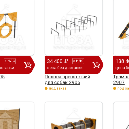
34 400
138 4
с
НДС
с
НДС
оставки
цена без доставки
цена б
05
Полоса препятствий
Трампл
для собак 2906
2907
под заказ.
под за