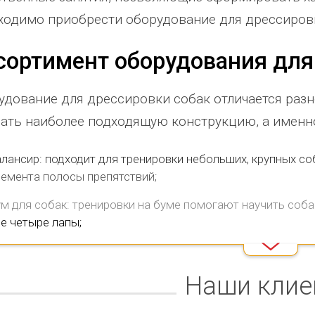
 игровое оборудование. Довольны
почтового отделения, фапа, детского
выра
ходимо приобрести оборудование для дрессировк
ачеством продукции, дорожим
сада, школы, есть только очень
чело
сортимент оборудования для
ашим сотрудничеством! Желаем
...
старый СК, детская площадка
...
Адми
есь отзыв
весь отзыв
Ве
...
рина Михалап
Елена Алексеевна
весь
удование для дрессировки собак отличается раз
дминистрация Харлуского
Администрация МО "Новогорское"
Иван
ать наиболее подходящую конструкцию, а именн
ельского поселения
Граховского района Удмуртской
Глав
Республики
нац
лансир: подходит для тренировки небольших, крупных со
лемента полосы препятствий;
ум для собак: тренировки на буме помогают научить соб
е четыре лапы;
рамплины: незаменимы для отработки упражнения "Ров". 
льших и средних собак;
Наши клие
арьеры: конструкции предназначены для дрессировки пры
упных и небольших собак.