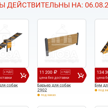
Ы ДЕЙСТВИТЕЛЬНЫ НА: 06.08.2
11 200
134 3
с
НДС
с
НДС
оставки
цена без доставки
цена б
для собак
Барьер для собак
Бум дл
2902
под за
под заказ.