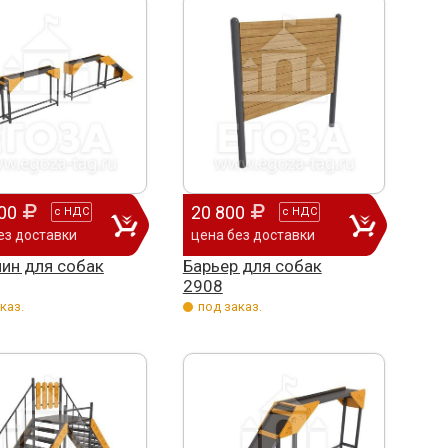
00
20 800
с
НДС
с
НДС
ез доставки
цена без доставки
ин для собак
Барьер для собак
2908
каз.
под заказ.