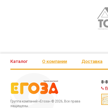
Поми
соба
Обор
Ос
При 
этог
Каталог
О компании
Доставка
Если
необ
8-8
разл
П
макс
Группа компаний «Егоза»
© 2026, Все права
Комп
защищены.