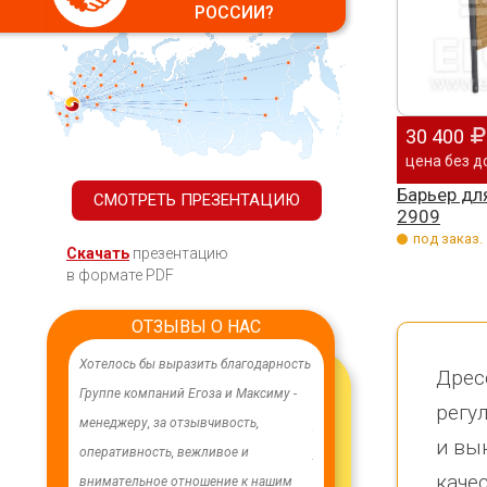
РОССИИ?
30 400
цена без д
Барьер дл
СМОТРЕТЬ ПРЕЗЕНТАЦИЮ
2909
под заказ.
Скачать
презентацию
в формате PDF
ОТЗЫВЫ О НАС
о,
Хотелось бы выразить благодарность
В целях устойчивого водоснабжения,
О
Дрес
Группе компаний Егоза и Максиму -
в п. Бага-Чонос проведены
к
регу
менеджеру, за отзывчивость,
ремонтные работы на водозаборе:
и
и вы
оперативность, вежливое и
установлена водонапорная башня
л
каче
внимательное отношение к нашим
Рожновского, емкостью 100 м3;
л