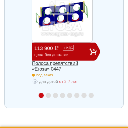
113 900
28 3
с
НДС
цена без доставки
цена б
3
Полоса препятствий
Стенк
«Егоза» 0447
под з
под заказ.
для
для детей
от 3-7 лет