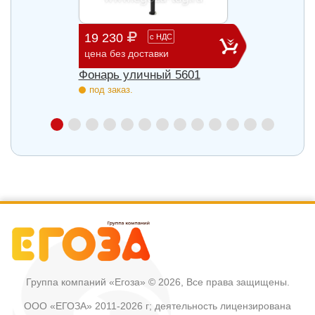
19 230
32 7
с
НДС
цена без доставки
цена б
Фонарь уличный 5601
Фонар
под заказ.
под з
Группа компаний «Егоза»
© 2026, Все права защищены.
ООО «ЕГОЗА» 2011-2026 г; деятельность лицензирована