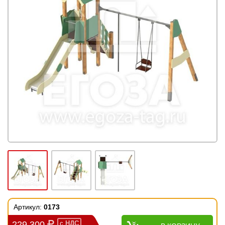
Артикул:
0173
229 300
с
НДС