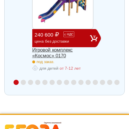
240 600
903 
с
НДС
цена без доставки
цена б
Игровой комплекс
Игров
«Космос» 0170
«Косм
под заказ.
под з
для детей
от 7-12 лет
для