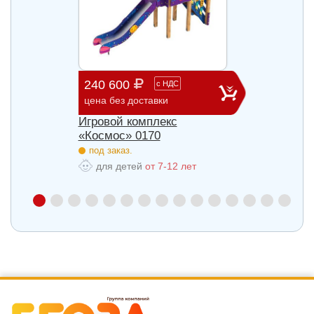
240 600
903 
с
НДС
цена без доставки
цена б
Игровой комплекс
Игров
«Космос» 0170
«Косм
под заказ.
под з
для детей
от 7-12 лет
для