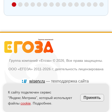
Группа компаний «Егоза»
© 2026, Все права защищены.
ООО «ЕГОЗА» 2011-2026 г; деятельность лицензирована
wiserv.ru
— техподдержка сайта
Политика в отношении обработки персональных данных
К сайту подключен сервис
Принять
“Яндекс.Метрика”, который использует
Информация на сайте не является публичной офертой
файлы
cookie
. Подробнее.
Powered by
nopCommerce