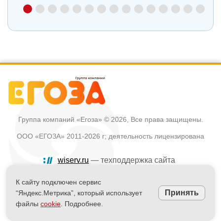
Группа компаний «Егоза»
© 2026, Все права защищены.
ООО «ЕГОЗА» 2011-2026 г; деятельность лицензирована
wiserv.ru
— техподдержка сайта
Политика в отношении обработки персональных данных
К сайту подключен сервис
Принять
“Яндекс.Метрика”, который использует
Информация на сайте не является публичной офертой
файлы
cookie
. Подробнее.
Powered by
nopCommerce