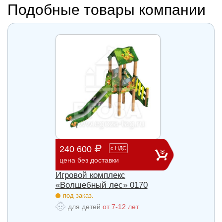
Подобные товары компании
240 600
903 
с
НДС
цена без доставки
цена б
Игровой комплекс
Игров
85
«Волшебный лес» 0170
«Волш
под заказ.
под з
для детей
от 7-12 лет
для