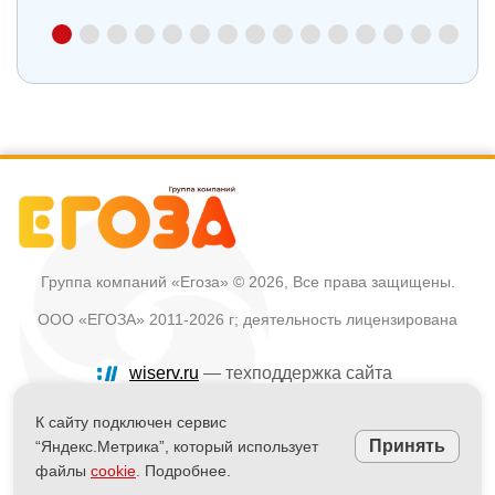
Группа компаний «Егоза»
© 2026, Все права защищены.
ООО «ЕГОЗА» 2011-2026 г; деятельность лицензирована
wiserv.ru
— техподдержка сайта
Политика в отношении обработки персональных данных
К сайту подключен сервис
Принять
“Яндекс.Метрика”, который использует
Информация на сайте не является публичной офертой
файлы
cookie
. Подробнее.
Powered by
nopCommerce