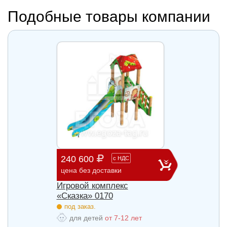
Подобные товары компании
240 600
903 
с
НДС
цена без доставки
цена б
Игровой комплекс
Игров
«Сказка» 0170
«Сказ
под заказ.
под з
для детей
от 7-12 лет
для