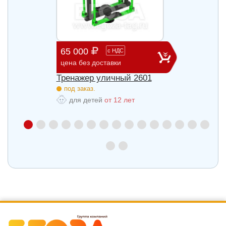
65 000
29 3
с
НДС
цена без доставки
цена б
27
Тренажер уличный 2601
Трена
под заказ.
под з
для детей
от 12 лет
для