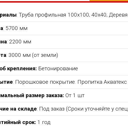
риалы
: Труба профильная 100х100; 40х40; Дерев
а
: 5700 мм
на
: 2200 мм
та
: 3000 мм (от земли)
об крепления:
Бетонирование
ытие
: Порошковое покрытие. Пропитка Акватекс
мальный размер заказа:
От 1 шт
абжения,
От всей души хочу поблагодарить
Добрый день) Ура! Наконец то у
компанию "Егоза" за их продукцию,
наших детишек появилась детс
чие на складе
: Под заказ (Сроки уточняйте у спе
аборе:
индивидуальный подход и
площадка. В нашей деревне все
башня
лояльность. На протяжении многих
дворов и 84 фактически
нтийный срок:
1 год
 м3;
лет приобретаем детское спортивное
проживающих жителя, нет мага