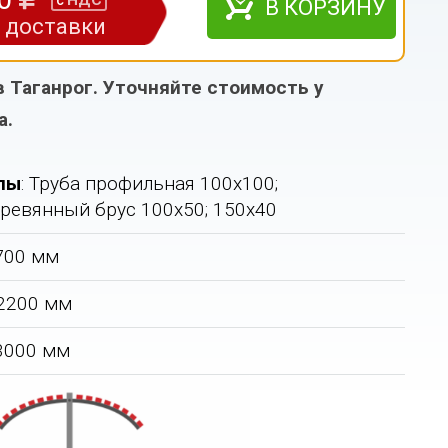
НДС
с
В КОРЗИНУ
з доставки
в Таганрог. Уточняйте стоимость у
а.
лы
: Труба профильная 100х100;
еревянный брус 100х50; 150х40
5700 мм
 2200 мм
 3000 мм