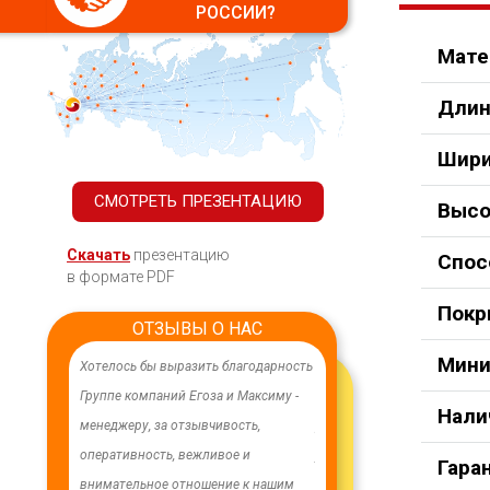
РОССИИ?
Мате
Длин
Шири
СМОТРЕТЬ ПРЕЗЕНТАЦИЮ
Высо
Скачать
презентацию
Спос
в формате PDF
Покр
ОТЗЫВЫ О НАС
Мини
ачественного,
Хотелось бы выразить благодарность
В целях устойчивого водосн
дования.
Группе компаний Егоза и Максиму -
в п. Бага-Чонос проведены
Нали
я работа
менеджеру, за отзывчивость,
ремонтные работы на водоз
м особую
оперативность, вежливое и
установлена водонапорная 
Гара
ру Максиму
внимательное отношение к нашим
Рожновского, емкостью 100