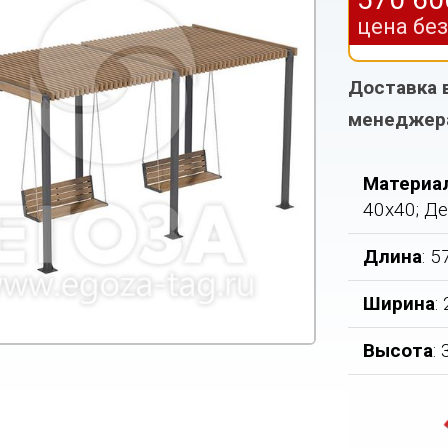
цена бе
Доставка 
менеджер
Материа
40х40; Д
Длина
: 
Ширина
:
Высота
: