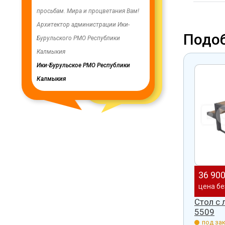
енность,
просьбам. Мира и процветания Вам!
заменены два насоса на арт
ую работу.
Архитектор администрации Ики-
скважинах, а также выполн
Подо
Бурульского РМО Республики
ограждение по периметру в
мурского
Калмыкия
весь отзыв
кия
Ики-Бурульское РМО Республики
Олег Мутулович
Калмыкия
Бага-Чоносовское сельское
муниципальное образовани
Целинного района Республ
Калмыкия
36 90
цена бе
Стол с 
5509
под зак