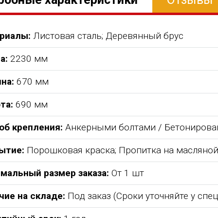
риалы:
Листовая сталь; Деревянный брус
а:
2230 мм
на:
670 мм
та:
690 мм
об крепления:
Анкерными болтами / Бетонирова
ытие:
Порошковая краска; Пропитка на масляной
абжения,
От всей души хочу поблагодарить
Добрый день) Ура! Наконец то у
мальный размер заказа:
От 1 шт
компанию "Егоза" за их продукцию,
наших детишек появилась детс
аборе:
индивидуальный подход и
площадка. В нашей деревне все
чие на складе:
Под заказ (Сроки уточняйте у спе
башня
лояльность. На протяжении многих
дворов и 84 фактически
 м3;
лет приобретаем детское спортивное
проживающих жителя, нет мага