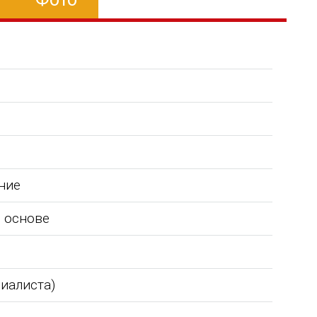
ние
 основе
Уважаемый Александр
ТОО Егеменди Курылыс выражает
кая
Владимирович! Примите самые
благодарность Группе компаний
го 37
теплые и искренние поздравления по
"Егоза" за успешное и плодотворн
циалиста)
случаю Дня предпринимателя!
сотрудничество. Детское игровое
зина,
Поздравляем Вас с праздником, хочу
оборудование поставили в срок,