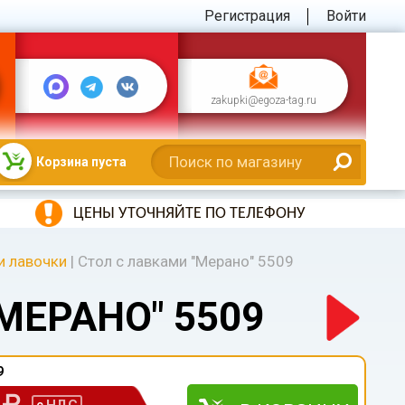
Регистрация
Войти
zakupki@egoza-tag.ru
Корзина пуста
ЦЕНЫ УТОЧНЯЙТЕ ПО ТЕЛЕФОНУ
и лавочки
|
Стол с лавками "Мерано" 5509
МЕРАНО" 5509
9
0