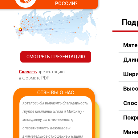
РОССИИ?
Под
Мате
СМОТРЕТЬ ПРЕЗЕНТАЦИЮ
Длин
Скачать
презентацию
Шири
в формате PDF
Высо
ОТЗЫВЫ О НАС
Спос
ачественного,
Хотелось бы выразить благодарность
В целях устойчивого водосн
дования.
Группе компаний Егоза и Максиму -
в п. Бага-Чонос проведены
Покр
я работа
менеджеру, за отзывчивость,
ремонтные работы на водоз
м особую
оперативность, вежливое и
установлена водонапорная 
Мини
ру Максиму
внимательное отношение к нашим
Рожновского, емкостью 100