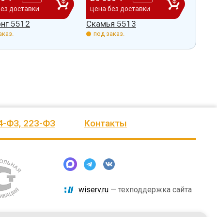
без доставки
цена без доставки
цена
нг 5512
Скамья 5513
Скам
аказ.
под заказ.
под 
4-ФЗ, 223-ФЗ
Контакты
wiserv.ru
— техподдержка сайта