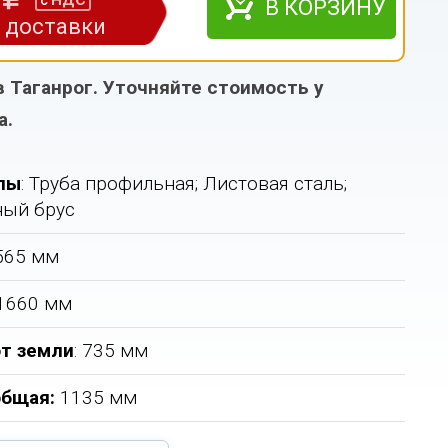
НДС
с
В КОРЗИНУ
з доставки
в Таганрог. Уточняйте стоимость у
а.
лы
: Труба профильная; Листовая сталь;
ный брус
1565 мм
 1660 мм
т земли
: 735 мм
общая:
1135 мм