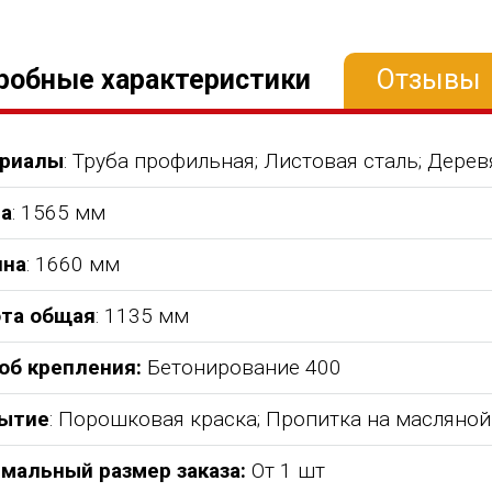
робные характеристики
Отзывы
риалы
: Труба профильная; Листовая сталь; Дере
а
: 1565 мм
на
: 1660 мм
та общая
: 1135 мм
об крепления:
Бетонирование 400
абжения,
От всей души хочу поблагодарить
Добрый день) Ура! Наконец то у
компанию "Егоза" за их продукцию,
наших детишек появилась детс
ытие
: Порошковая краска; Пропитка на масляной
аборе:
индивидуальный подход и
площадка. В нашей деревне все
башня
лояльность. На протяжении многих
дворов и 84 фактически
мальный размер заказа:
От 1 шт
 м3;
лет приобретаем детское спортивное
проживающих жителя, нет мага