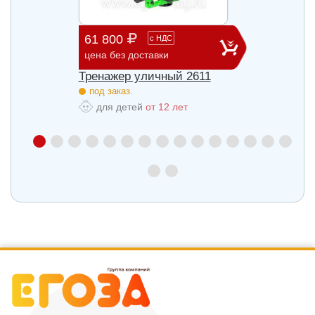
61 800
65 0
с
НДС
цена без доставки
цена б
27
Тренажер уличный 2611
Трена
под заказ.
под з
для детей
от 12 лет
для