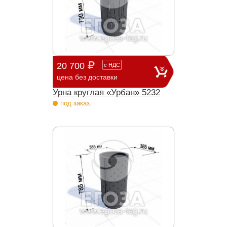
20 700
с
НДС
цена без доставки
Урна круглая «Урбан» 5232
под заказ.