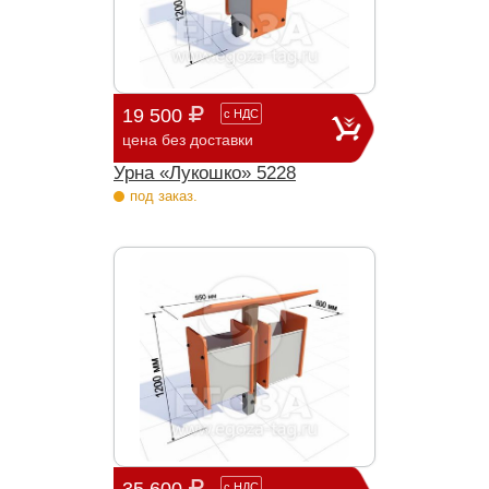
19 500
с
НДС
цена без доставки
Урна «Лукошко» 5228
под заказ.
с
НДС