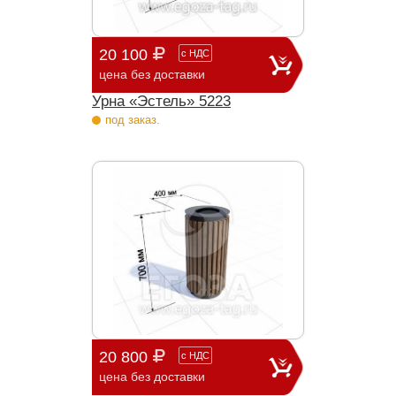
20 100
с
НДС
цена без доставки
Урна «Эстель» 5223
под заказ.
20 800
с
НДС
цена без доставки