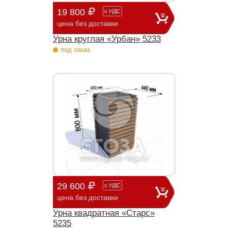
19 800
с
НДС
цена без доставки
Урна круглая «Урбан» 5233
под заказ.
29 600
с
НДС
цена без доставки
Урна квадратная «Старс»
5235