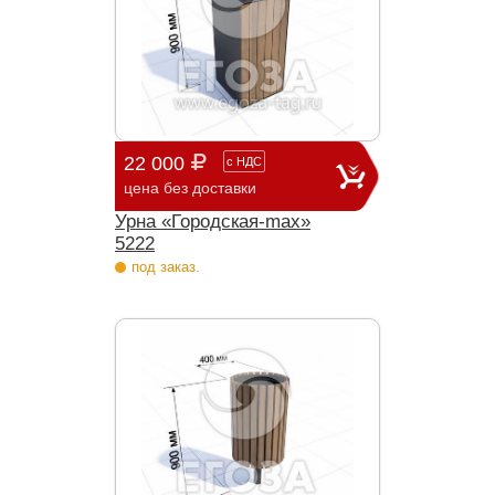
22 000
с
НДС
цена без доставки
Урна «Городская-max»
5222
под заказ.