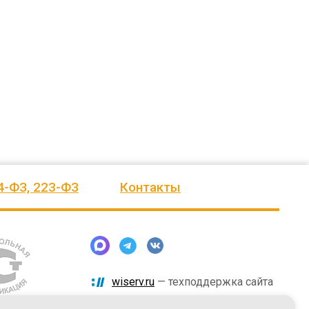
ского
выразить Вам, замечательному
быстро и надёжно смонтировали.
человеку, своё признание и уважение.
Огромное спасибо бригаде
Администрация сельского поселения
монтажников и лично менеджеру
Ве
...
Насул
...
весь отзыв
весь отзыв
ое"
Иванова Л.В.
Багит Карамурзин
й
Глава сельского поселения Вепсское
ТОО Егеменди Курылыс, Казахста
национальное
4-ФЗ, 223-ФЗ
Контакты
wiserv.ru
— техподдержка сайта