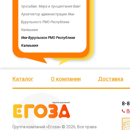
енность,
просьбам. Мира и процветания Вам!
заменены два насоса на арт
ую работу.
Архитектор администрации Ики-
скважинах, а также выполн
Бурульского РМО Республики
ограждение по периметру в
мурского
Калмыкия
весь отзыв
кия
Ики-Бурульское РМО Республики
Олег Мутулович
Калмыкия
Бага-Чоносовское сельское
муниципальное образовани
Целинного района Республ
Калмыкия
Каталог
О компании
Доставка
8-8
П
Группа компаний «Егоза»
© 2026, Все права