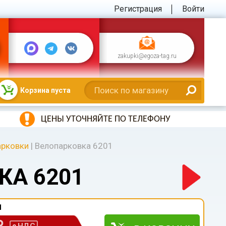
Регистрация
Войти
zakupki@egoza-tag.ru
Корзина пуста
ЦЕНЫ УТОЧНЯЙТЕ ПО ТЕЛЕФОНУ
арковки
|
Велопарковка 6201
КА 6201
1