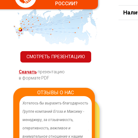
РОССИИ?
Нали
СМОТРЕТЬ ПРЕЗЕНТАЦИЮ
Скачать
презентацию
в формате PDF
ОТЗЫВЫ О НАС
ачественного,
Хотелось бы выразить благодарность
В целях устойчивого водосн
дования.
Группе компаний Егоза и Максиму -
в п. Бага-Чонос проведены
я работа
менеджеру, за отзывчивость,
ремонтные работы на водоз
м особую
оперативность, вежливое и
установлена водонапорная 
ру Максиму
внимательное отношение к нашим
Рожновского, емкостью 100