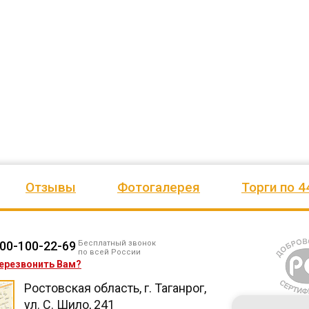
езианских
и игровое оборудование. Довольны
почтового отделения, фапа, дет
ено
качеством продукции, дорожим
сада, школы, есть только очень
одозаб
...
нашим сотрудничеством! Желаем
...
старый СК, детская площадка
...
весь отзыв
весь отзыв
Ирина Михалап
Елена Алексеевна
Администрация Харлуского
Администрация МО "Новогорск
е
сельского поселения
Граховского района Удмуртско
ики
Республики
Отзывы
Фотогалерея
Торги по 4
00-100-22-69
Бесплатный звонок
по всей России
ерезвонить Вам?
Ростовская область, г. Таганрог,
ул. С. Шило, 241