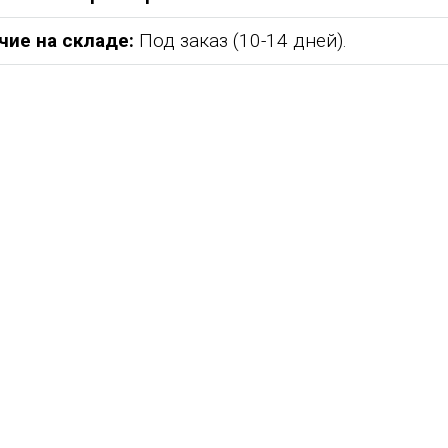
чие на складе:
Под заказ (10-14 дней).
абжения,
От всей души хочу поблагодарить
Добрый день) Ура! Наконец то у
компанию "Егоза" за их продукцию,
наших детишек появилась детс
аборе:
индивидуальный подход и
площадка. В нашей деревне все
башня
лояльность. На протяжении многих
дворов и 84 фактически
 м3;
лет приобретаем детское спортивное
проживающих жителя, нет мага