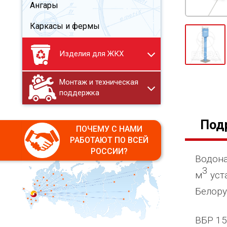
Ангары
Каркасы и фермы
Изделия для ЖКХ
Монтаж и техническая
поддержка
Под
ПОЧЕМУ С НАМИ
РАБОТАЮТ ПО ВСЕЙ
РОССИИ?
Водона
3
м
уст
Белору
ВБР 15