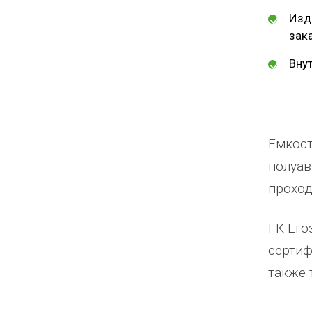
Изд
зак
Вну
Емкост
полуав
проход
ГК Его
сертиф
также 