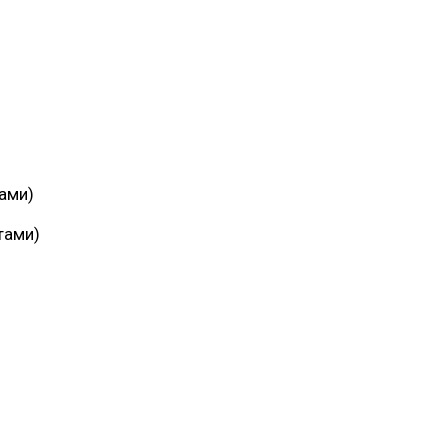
Багит Карамурзин
й
Глава сельского поселения Вепсское
ТОО Егеменди Курылыс, Казахста
национальное
ами)
тами)