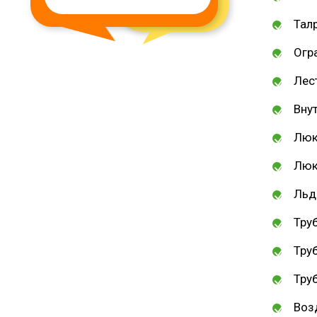
муниципальное образовани
Талр
Целинного района Республ
Огр
Калмыкия
Лес
Вну
Люк
Люк
Льд
Тру
Тру
Тру
Воз