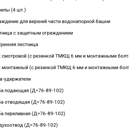
е
сельского поселения
Граховского района Удмуртско
епы (4 шт.)
ики
Республики
аждение для верхней части водонапорной башни
тница с защитным ограждением
тренняя лестница
 смотровой (с резинкой ТМКЩ 6 мм и монтажными болт
 монтажный (с резинкой ТМКЩ 6 мм и монтажными бол
а-удержатели
ба подающая (Д=76-89-102)
ба отводящая (Д=76-89-102)
ба переливная (Д=76-89-102)
духоотвод (Д=76-89-102)