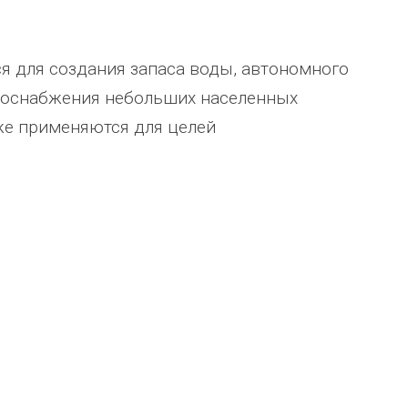
я для создания запаса воды, автономного
одоснабжения небольших населенных
же применяются для целей
Уважаемый Александр
ТОО Егеменди Курылыс выражает
кая
Владимирович! Примите самые
благодарность Группе компаний
го 37
теплые и искренние поздравления по
"Егоза" за успешное и плодотворн
случаю Дня предпринимателя!
сотрудничество. Детское игровое
зина,
Поздравляем Вас с праздником, хочу
оборудование поставили в срок,
ского
выразить Вам, замечательному
быстро и надёжно смонтировали.
человеку, своё признание и уважение.
Огромное спасибо бригаде
Администрация сельского поселения
монтажников и лично менеджеру
Ве
...
Насул
...
весь отзыв
весь отзыв
ое"
Иванова Л.В.