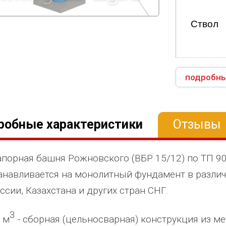
Ствол
подробны
робные характеристики
Отзывы
порная башня Рожновского (ВБР 15/12) по ТП 9
анавливается на монолитный фундамент в различ
ссии, Казахстана и других стран СНГ.
3
 м
- сборная (цельносварная) конструкция из ме