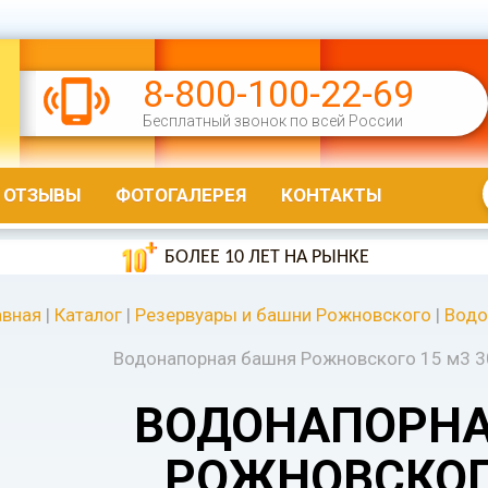
8-800-100-22-69
Бесплатный звонок по всей России
ОТЗЫВЫ
ФОТОГАЛЕРЕЯ
КОНТАКТЫ
БОЛЕЕ 10 ЛЕТ НА РЫНКЕ
авная
|
Каталог
|
Резервуары и башни Рожновского
|
Водо
Водонапорная башня Рожновского 15 м3 3
ВОДОНАПОРНА
РОЖНОВСКОГ