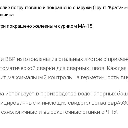
елие погрунтовано и покрашено снаружи (Грунт "Крата-Эк
азчика
три покрашено железным суриком МА-15
и ВБР изготовлены из стальных листов с примен
томатической сварки для сварных швов. Каждая
ит максимальный контроль на герметичность вн
за использует в производстве водонапорных ба
ицированные и имеющие свидетельства ЕврАзЭС
технологичные и высокоточные станки с ЧПУ.