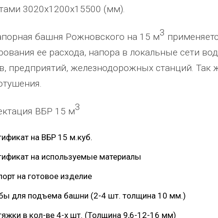
тами 3020х1200х15500 (мм).
3
порная башня Рожновского на 15 м
применяетс
рования ее расхода, напора в локальные сети в
в, предприятий, железнодорожных станций. Так 
отушения.
абжения,
От всей души хочу поблагодарить
Добрый день) Ура! Наконец то у
компанию "Егоза" за их продукцию,
наших детишек появилась детс
3
ктация ВБР 15 м
аборе:
индивидуальный подход и
площадка. В нашей деревне все
башня
лояльность. На протяжении многих
дворов и 84 фактически
тификат на ВБР 15 м.куб.
 м3;
лет приобретаем детское спортивное
проживающих жителя, нет мага
езианских
и игровое оборудование. Довольны
почтового отделения, фапа, дет
тификат на используемые материалы
ено
качеством продукции, дорожим
сада, школы, есть только очень
порт на готовое изделие
одозаб
...
нашим сотрудничеством! Желаем
...
старый СК, детская площадка
...
весь отзыв
весь отзыв
бы для подъема башни (2-4 шт. толщина 10 мм.)
Ирина Михалап
Елена Алексеевна
яжки в кол-ве 4-х шт. (Толщина 9,6-12-16 мм)
Администрация Харлуского
Администрация МО "Новогорск