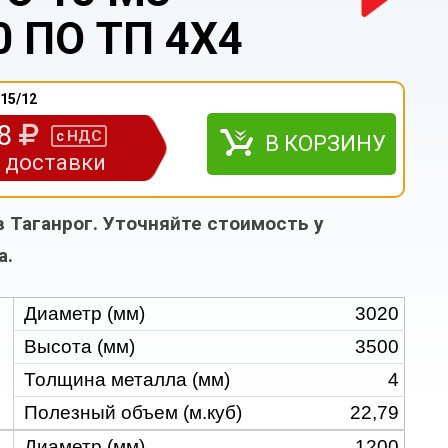
 ПО ТП 4Х4
15/12
38
НДС
с
В КОРЗИНУ
з доставки
в Таганрог. Уточняйте стоимость у
а.
Диаметр (мм)
3020
Высота (мм)
3500
Толщина металла (мм)
4
Полезный объем (м.куб)
22,79
Диаметр (мм)
1200