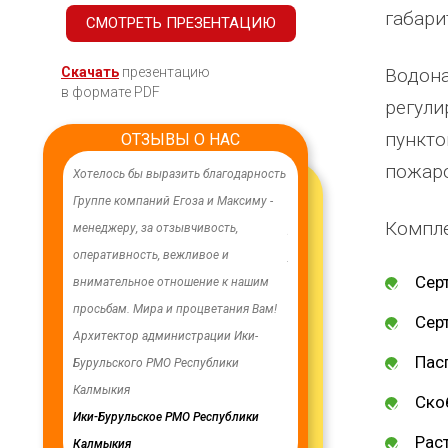
габари
СМОТРЕТЬ ПРЕЗЕНТАЦИЮ
Скачать
презентацию
Водона
в формате PDF
регули
пункто
ОТЗЫВЫ О НАС
пожар
ачественного,
Хотелось бы выразить благодарность
В целях устойчивого водосн
дования.
Группе компаний Егоза и Максиму -
в п. Бага-Чонос проведены
Компле
я работа
менеджеру, за отзывчивость,
ремонтные работы на водоз
м особую
оперативность, вежливое и
установлена водонапорная 
Сер
ру Максиму
внимательное отношение к нашим
Рожновского, емкостью 100
енность,
просьбам. Мира и процветания Вам!
заменены два насоса на арт
Сер
ую работу.
Архитектор администрации Ики-
скважинах, а также выполн
Пас
Бурульского РМО Республики
ограждение по периметру в
мурского
Калмыкия
весь отзыв
Ско
кия
Ики-Бурульское РМО Республики
Олег Мутулович
Раст
Калмыкия
Бага-Чоносовское сельское