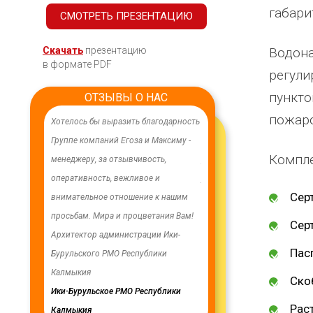
габари
СМОТРЕТЬ ПРЕЗЕНТАЦИЮ
Скачать
презентацию
Водона
в формате PDF
регули
пункто
ОТЗЫВЫ О НАС
пожар
ачественного,
Хотелось бы выразить благодарность
В целях устойчивого водосн
дования.
Группе компаний Егоза и Максиму -
в п. Бага-Чонос проведены
Компле
я работа
менеджеру, за отзывчивость,
ремонтные работы на водоз
м особую
оперативность, вежливое и
установлена водонапорная 
Сер
ру Максиму
внимательное отношение к нашим
Рожновского, емкостью 100
енность,
просьбам. Мира и процветания Вам!
заменены два насоса на арт
Сер
ую работу.
Архитектор администрации Ики-
скважинах, а также выполн
Пас
Бурульского РМО Республики
ограждение по периметру в
мурского
Калмыкия
весь отзыв
Ско
кия
Ики-Бурульское РМО Республики
Олег Мутулович
Раст
Калмыкия
Бага-Чоносовское сельское