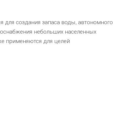
я для создания запаса воды, автономного
одоснабжения небольших населенных
же применяются для целей
Уважаемый Александр
ТОО Егеменди Курылыс выражает
кая
Владимирович! Примите самые
благодарность Группе компаний
го 37
теплые и искренние поздравления по
"Егоза" за успешное и плодотворн
случаю Дня предпринимателя!
сотрудничество. Детское игровое
зина,
Поздравляем Вас с праздником, хочу
оборудование поставили в срок,
ского
выразить Вам, замечательному
быстро и надёжно смонтировали.
человеку, своё признание и уважение.
Огромное спасибо бригаде
Администрация сельского поселения
монтажников и лично менеджеру
Ве
...
Насул
...
весь отзыв
весь отзыв
ое"
Иванова Л.В.