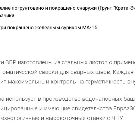
елие погрунтовано и покрашено снаружи (Грунт "Крата-Эк
азчика
три покрашено железным суриком МА-15
и ВБР изготовлены из стальных листов с примен
томатической сварки для сварных швов. Каждая
ит максимальный контроль на герметичность вн
за использует в производстве водонапорных ба
ицированные и имеющие свидетельства ЕврАзЭС
технологичные и высокоточные станки с ЧПУ.