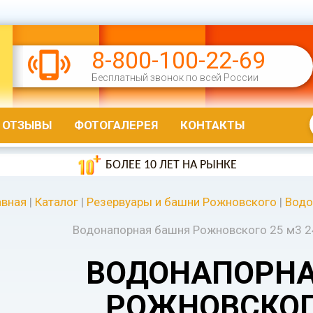
8-800-100-22-69
Бесплатный звонок по всей России
ОТЗЫВЫ
ФОТОГАЛЕРЕЯ
КОНТАКТЫ
БОЛЕЕ 10 ЛЕТ НА РЫНКЕ
авная
|
Каталог
|
Резервуары и башни Рожновского
|
Водо
Водонапорная башня Рожновского 25 м3 2
ВОДОНАПОРНА
РОЖНОВСКОГ