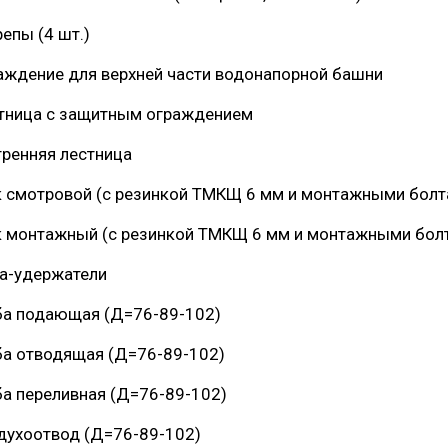
е
сельского поселения
Граховского района Удмуртско
епы (4 шт.)
ики
Республики
аждение для верхней части водонапорной башни
тница с защитным ограждением
тренняя лестница
 смотровой (с резинкой ТМКЩ 6 мм и монтажными болт
 монтажный (с резинкой ТМКЩ 6 мм и монтажными бол
а-удержатели
ба подающая (Д=76-89-102)
ба отводящая (Д=76-89-102)
ба переливная (Д=76-89-102)
духоотвод (Д=76-89-102)