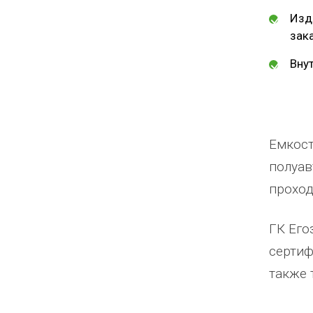
Изд
зак
Вну
Емкост
полуав
проход
ГК Его
сертиф
также 