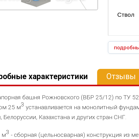
Ствол
подробны
робные характеристики
Отзывы
порная башня Рожновского (ВБР 25/12) по ТУ 5
3
ом 25 м
устанавливается на монолитный фундам
, Белоруссии, Казахстана и других стран СНГ.
3
 м
- сборная (цельносварная) конструкция из ме