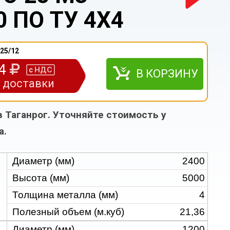
 ПО ТУ 4Х4
25/12
44
НДС
с
В КОРЗИНУ
з доставки
в Таганрог. Уточняйте стоимость у
а.
Диаметр (мм)
2400
Высота (мм)
5000
Толщина металла (мм)
4
Полезный объем (м.куб)
21,36
Диаметр (мм)
1200