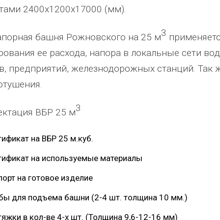
тами 2400х1200х17000 (мм).
3
порная башня Рожновского на 25 м
применяетс
рования ее расхода, напора в локальные сети в
в, предприятий, железнодорожных станций. Так 
отушения.
абжения,
От всей души хочу поблагодарить
Добрый день) Ура! Наконец то у
компанию "Егоза" за их продукцию,
наших детишек появилась детс
3
ктация ВБР 25 м
аборе:
индивидуальный подход и
площадка. В нашей деревне все
башня
лояльность. На протяжении многих
дворов и 84 фактически
тификат на ВБР 25 м.куб.
 м3;
лет приобретаем детское спортивное
проживающих жителя, нет мага
езианских
и игровое оборудование. Довольны
почтового отделения, фапа, дет
тификат на используемые материалы
ено
качеством продукции, дорожим
сада, школы, есть только очень
порт на готовое изделие
одозаб
...
нашим сотрудничеством! Желаем
...
старый СК, детская площадка
...
весь отзыв
весь отзыв
бы для подъема башни (2-4 шт. толщина 10 мм.)
Ирина Михалап
Елена Алексеевна
яжки в кол-ве 4-х шт. (Толщина 9,6-12-16 мм)
Администрация Харлуского
Администрация МО "Новогорск