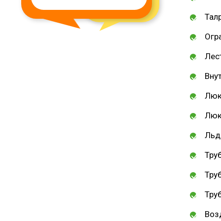
муниципальное образовани
Талр
Целинного района Республ
Огр
Калмыкия
Лес
Вну
Люк
Люк
Льд
Тру
Тру
Тру
Воз