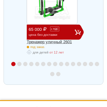
65 000
29 3
с
НДС
цена без доставки
цена б
27
Тренажер уличный 2601
Трена
под заказ.
под з
для детей
от 12 лет
для