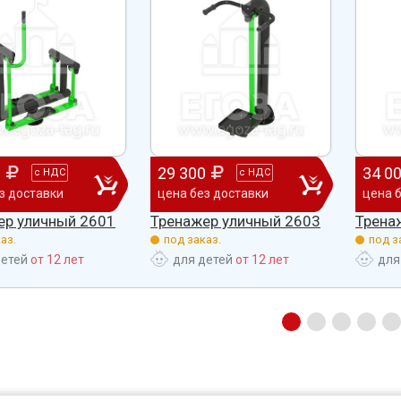
0
29 300
34 0
с
НДС
с
НДС
з доставки
цена без доставки
цена 
ер уличный 2601
Тренажер уличный 2603
Трена
аз.
под заказ.
под з
детей
от 12 лет
для детей
от 12 лет
для