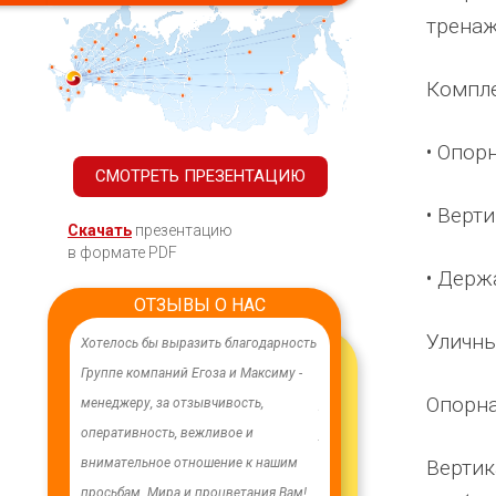
тренаж
Компле
• Опор
СМОТРЕТЬ ПРЕЗЕНТАЦИЮ
• Верт
Скачать
презентацию
в формате PDF
• Держ
ОТЗЫВЫ О НАС
Уличны
ачественного,
Хотелось бы выразить благодарность
В целях устойчивого водосн
дования.
Группе компаний Егоза и Максиму -
в п. Бага-Чонос проведены
Опорна
я работа
менеджеру, за отзывчивость,
ремонтные работы на водоз
м особую
оперативность, вежливое и
установлена водонапорная 
Вертик
ру Максиму
внимательное отношение к нашим
Рожновского, емкостью 100
енность,
просьбам. Мира и процветания Вам!
заменены два насоса на арт