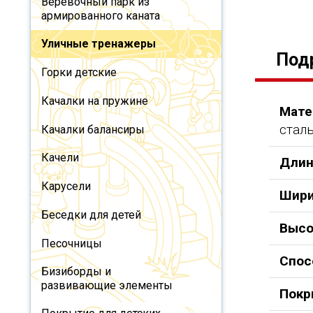
Веревочный парк из
армированного каната
Уличные тренажеры
Под
Горки детские
Качалки на пружине
Мате
сталь
Качалки балансиры
Качели
Длин
Карусели
Шири
Беседки для детей
Высо
Песочницы
Спос
Бизиборды и
развивающие элементы
Покр