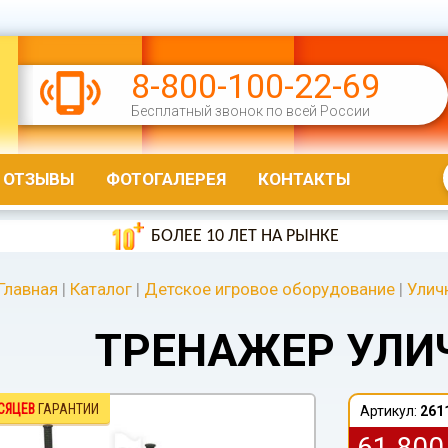
8-800-100-22-69
Бесплатный звонок по всей России
ОТЗЫВЫ
ФОТОГАЛЕРЕЯ
КОНТАКТЫ
БОЛЕЕ 10 ЛЕТ НА РЫНКЕ
Главная
|
Каталог
|
Детское игровое оборудование
|
Улич
ТРЕНАЖЕР УЛИ
СЯЦЕВ
ГАРАНТИИ
Артикул:
261
61 80