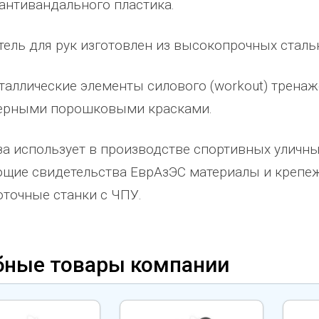
 антивандального пластика.
ено
качеством продукции, дорожим
сада, школы, есть только очень
одозаб
...
нашим сотрудничеством! Желаем
...
старый СК, детская площадка
...
ель для рук изготовлен из высокопрочных сталь
весь отзыв
весь отзыв
Ирина Михалап
Елена Алексеевна
таллические элементы силового (workout) трена
Администрация Харлуского
Администрация МО "Новогорск
ерными порошковыми красками.
е
сельского поселения
Граховского района Удмуртско
ики
Республики
за использует в производстве спортивных улич
щие свидетельства ЕврАзЭС материалы и крепеж
точные станки с ЧПУ.
бные товары компании