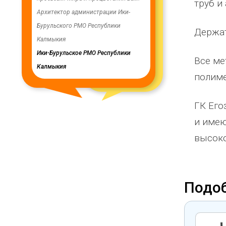
труб и
ую работу.
Архитектор администрации Ики-
скважинах, а также выполн
Бурульского РМО Республики
ограждение по периметру в
Держат
мурского
Калмыкия
весь отзыв
кия
Ики-Бурульское РМО Республики
Олег Мутулович
Все ме
Калмыкия
Бага-Чоносовское сельское
полим
муниципальное образовани
Целинного района Республ
ГК Его
Калмыкия
и имею
высоко
Подо