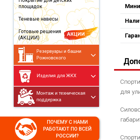
Покрытие для детских
Мини
площадок
Теневые навесы
Нали
Готовые решения
Гара
(АКЦИИ)
Резервуары и башни
Рожновского
Доп
Изделия для ЖКХ
Спорти
для ул
Монтаж и техническая
поддержка
Силово
габари
ПОЧЕМУ С НАМИ
РАБОТАЮТ ПО ВСЕЙ
РОССИИ?
Спорти