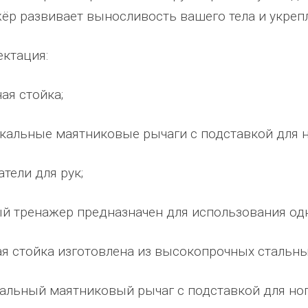
ёр развивает выносливость вашего тела и укреп
ктация:
ная стойка;
икальные маятниковые рычаги с подставкой для н
атели для рук;
й тренажер предназначен для использования од
абжения,
От всей души хочу поблагодарить
Добрый день) Ура! Наконец то у
компанию "Егоза" за их продукцию,
наших детишек появилась детс
я стойка изготовлена из высокопрочных стальны
аборе:
индивидуальный подход и
площадка. В нашей деревне все
башня
лояльность. На протяжении многих
дворов и 84 фактически
альный маятниковый рычаг с подставкой для но
 м3;
лет приобретаем детское спортивное
проживающих жителя, нет мага
езианских
и игровое оборудование. Довольны
почтового отделения, фапа, дет