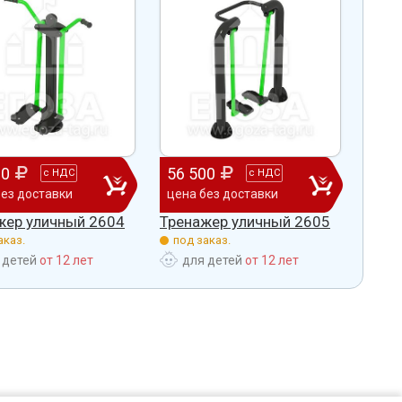
00
56 500
53 
с
НДС
с
НДС
без доставки
цена без доставки
цена
жер уличный 2604
Тренажер уличный 2605
Трен
аказ.
под заказ.
под 
 детей
от 12 лет
для детей
от 12 лет
дл