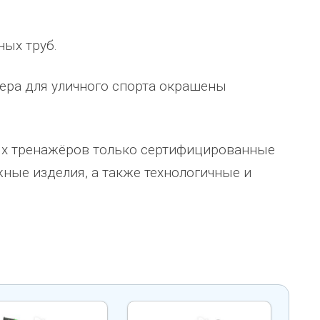
человеку, своё признание и уважение.
Огромное спасибо бригаде
Администрация сельского поселения
монтажников и лично менеджеру
ных труб.
Ве
...
Насул
...
весь отзыв
весь отзыв
жера для уличного спорта окрашены
ое"
Иванова Л.В.
Багит Карамурзин
й
Глава сельского поселения Вепсское
ТОО Егеменди Курылыс, Казахста
национальное
ных тренажёров только сертифицированные
ные изделия, а также технологичные и