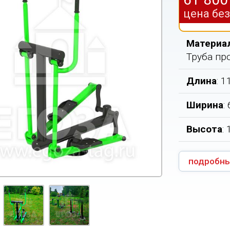
цена бе
Материа
Труба пр
Длина
: 
Ширина
:
Высота
:
подробны