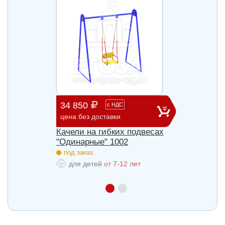
34 850
60 9
с
НДС
цена без доставки
цена б
весах
Качели на гибких подвесах
Качел
"Одинарные" 1002
"Двой
под заказ.
под з
для детей
от 7-12 лет
для