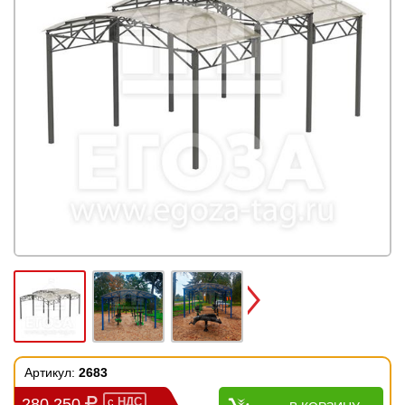
Next
Артикул:
2683
280 250
с
НДС