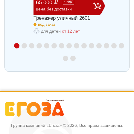
65 000
29 3
с
НДС
цена без доставки
цена б
27
Тренажер уличный 2601
Трена
под заказ.
под з
для детей
от 12 лет
для
Группа компаний «Егоза»
© 2026, Все права защищены.