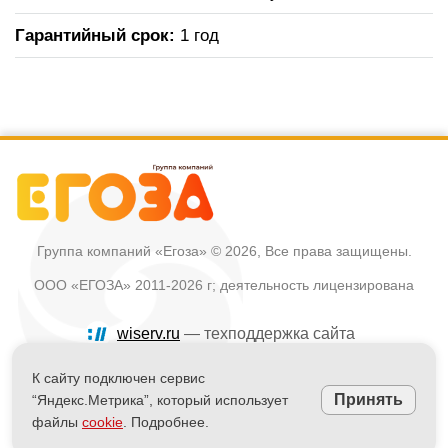
Гарантийный срок:
1 год
Группа компаний «Егоза»
© 2026, Все права защищены.
ООО «ЕГОЗА» 2011-2026 г; деятельность лицензирована
wiserv.ru
— техподдержка сайта
Политика в отношении обработки персональных данных
К сайту подключен сервис
Принять
“Яндекс.Метрика”, который использует
Информация на сайте не является публичной офертой
файлы
cookie
. Подробнее.
Powered by
nopCommerce