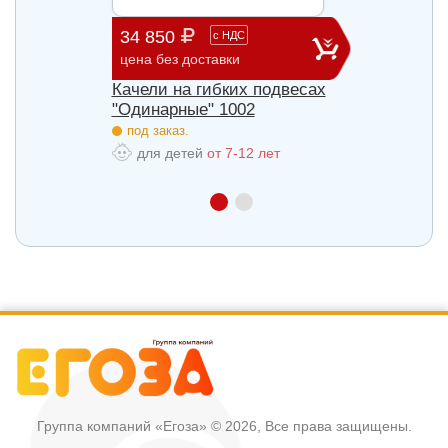
34 850
60 9
с
НДС
цена без доставки
цена б
весах
Качели на гибких подвесах
Качел
"Одинарные" 1002
"Двой
под заказ.
под з
для детей
от 7-12 лет
для
Группа компаний «Егоза»
© 2026, Все права защищены.